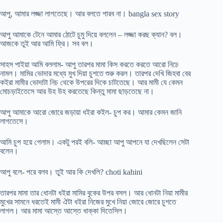
আপু, আমার লজ্জা লাগতেছে। আর বলতে পারব না। bangla sex story
আপু আমাকে টেনে আমার ঠোটে চুমু দিয়ে বললেন – লজ্জা করছ ক্যান? বল।
আজকে তুই আর আমি ফ্রি। সব বল।
সাহস পাইয়া আমি বললাম- আপু তারপর মামা কিস করতে করতে আরো নিচে
নামল। মামির ভোদার মধ্যে মুখ দিয়া চুশতে শুরু করল। তারপর দেখি জিহবা বের
কইরা মামীর ভোদাটা নিচ থেকে উপরের দিকে চাটতেছে। আর মামী যে কেমন
মোচড়াইতেসে আর উহ উহ করতেছে কিন্তু মামা ছাড়তেছে না।
আপু আমাকে আরো জোরে জড়ায়া ধইরা কইল- চুপ কর। আমার কেমন জানি
লাগতেসে।
আমি চুপ হয়ে গেলাম। একটু পরই বলি- আচ্ছা আপু আপনে যা দেখছিলেন সেটা
বলেন।
আপু বলে- পরে বলব। তুই আর কি দেখলি? choti kahini
তারপর মামা তার ধোনটা ধইরা মামির বুকের উপর বসল। আর ধোনটা নিয়া মামীর
মুখের সামনে ধরতেই মামী ঐটা ধইরা নিজের মুখে নিয়া জোরে জোরে চুশতে
লাগল। আর মামা আস্তে আস্তে ধাক্কা দিতেসিল।