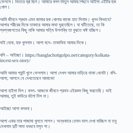
ফেলসে। ভিতরে ব্রা ছিল। আমারে বলল মিতুল আমার পিছনে আইসা এইটার হুক
খোল।
আমি জীবনে প্রথম এমন জামার হুক খোলার কাজে হাত দিলাম। খুলব কিভাবে?
আপার শরীরের দিকে তাকায়ে আমার মাথা ঘুরতেছিল। যা ঘটিতেছে, তা কি
স্বপ্নজগতের কিছু নাকি আমার সত্যি উপলব্ধি তা বুঝতে কষ্ট হচ্ছিল।
যাই হোক, হুক খুললাম। আপা বলে- তাকাবিনা আমার দিকে।
বলি – আইচ্ছা। https://banglachotigolpo.net/category/kolkata-
incest-sex-story/
আমি আমার প্যান্ট খুলে ফেললাম। আপা দেখল আমার দাড়িয়ে থাকা ধোনটা। বলি-
আপা, আপনে যে দেখতেছেন আমাকে!
আপা হাইসা দিল। বলল- আজকে জীবনে প্রথম এইরকম কিছু করতেছি। ভাই
আমার, তুই কাউরে বইলা দিস না।
আইচ্ছা আপা বলবনা।
আপা এবার তার পাজামা খুলতে লাগল। অন্ধকারে তেমন ভাল দেখা যাচ্ছিল না তবু
দেখলাম দুটি সাদা ধবধবে মসৃন পা।