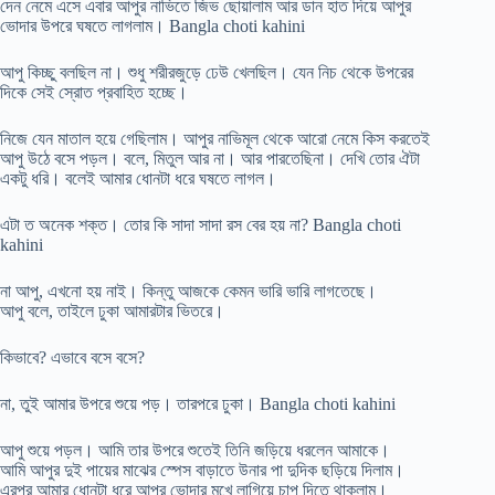
দেন নেমে এসে এবার আপুর নাভিতে জিভ ছোয়ালাম আর ডান হাত দিয়ে আপুর
ভোদার উপরে ঘষতে লাগলাম। Bangla choti kahini
আপু কিচ্ছু বলছিল না। শুধু শরীরজুড়ে ঢেউ খেলছিল। যেন নিচ থেকে উপরের
দিকে সেই স্রোত প্রবাহিত হচ্ছে।
নিজে যেন মাতাল হয়ে গেছিলাম। আপুর নাভিমূল থেকে আরো নেমে কিস করতেই
আপু উঠে বসে পড়ল। বলে, মিতুল আর না। আর পারতেছিনা। দেখি তোর ঐটা
একটু ধরি। বলেই আমার ধোনটা ধরে ঘষতে লাগল।
এটা ত অনেক শক্ত। তোর কি সাদা সাদা রস বের হয় না? Bangla choti
kahini
না আপু, এখনো হয় নাই। কিন্তু আজকে কেমন ভারি ভারি লাগতেছে।
আপু বলে, তাইলে ঢুকা আমারটার ভিতরে।
কিভাবে? এভাবে বসে বসে?
না, তুই আমার উপরে শুয়ে পড়। তারপরে ঢুকা। Bangla choti kahini
আপু শুয়ে পড়ল। আমি তার উপরে শুতেই তিনি জড়িয়ে ধরলেন আমাকে।
আমি আপুর দুই পায়ের মাঝের স্পেস বাড়াতে উনার পা দুদিক ছড়িয়ে দিলাম।
এরপর আমার ধোনটা ধরে আপুর ভোদার মুখে লাগিয়ে চাপ দিতে থাকলাম।