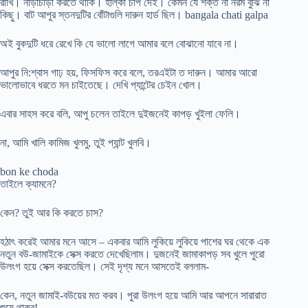
রাখি। নাড়াচাড়া করতে থাকি। হাল্কা চাপ দেই। কেমন যে শক্ত না নরম বুঝি না
কিছু। বাট আপুর স্তনদুটির বোঁটাগুলি দারুন হার্ড ছিল। bangala chati galpa
অই বুকদুটি ধরে রেখে কি যে ভালো লাগে আমার বলে বোঝানো যাবে না।
আপুর নি:শ্বাস গাঢ় হয়, ফিসফিস করে বলে, তরএইটা ত দারুন। আমার আরো
ভালোভাবে ধরতে মন চাইতেছে। দেখি প্যান্টের চেইন খোল।
এবার সাহস করে বলি, আপু চলেন তাইলে দুইজনেই কাপড় খুইলা ফেলি।
না, আমি খালি কামিজ খুলমু, তুই প্যান্ট খুলবি।
bon ke choda
তাইলে ক্যামনে?
কেন? তুই আর কি করতে চাস?
হঠাৎ করেই আমার মনে আসে – একবার আমি লুকিয়ে লুকিয়ে পাশের ঘর থেকে এক
নতুন বউ-জামাইকে সেক্স করতে দেখেছিলাম। দুজনেই জামাকাপড় সব খুলে পুরো
উলংগ হয়ে সেক্স করতেছিল। সেই দৃশ্য মনে আসতেই বললাম-
কেন, নতুন জামাই-বউয়ের মত করব। পুরা উলংগ হয়ে আমি আর আপনে সারারাত
শুয়ে থাকব!