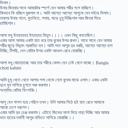
দিলাম।
উনার জিহবার সাথে আমারটার স্পর্শে যেন আমার শরীর গলে যাচ্ছিল।
কিভাবে কি হচ্ছিল বুঝলাম না। আমি আস্তে আস্তে আপুকে যেন শুইয়ে দিলাম।
তারপর উনার গালে, থুতনিতে, গলায়, ঘাড়ে চুমু দিচ্ছিলাম আর জিহবা দিয়ে
চাটছিলাম।
আপা শুধু উহহহহহহ উহহহহহ মিতুল।।।। এমন কিছু বলতেছিল।
এবার আপা আমার একটা হাত ধরে তার বুকের উপর রাখল। সাথে সাথে যেন আমার
শরীর জুড়ে বিদ্যুৎ প্রবাহিত হল। আমি লতা আপুর দুধ ধরছি, আস্তে আস্তে চাপ
দিচ্ছি, টিপছি, দেন বোটার উপর একটা আংগুল রেখে ঘোরাচ্ছি।
আপা শুধু মোচাড়াচ্ছে আর তার শরীরে কেমন যেন ঢেউ খেলে যাচ্ছে। Bangla
choti kahini
আমি চুমু খেতে খেতে আপার গলা থেকে নেমে বুকের মাঝে এলাম। এবার একটা
দুধে মুখ লাগিয়ে চুশতে শুরু করলাম।
অন্যটার বোটায় ফিংগারিং।
আপু যেন পাগল হয়ে গেছিল তখন। উনি আমার পিঠে দুই হাত রেখে আমাকে
আরো চেপে ধরলেন।
এবার আমি দুধ চেঞ্জ করলাম। এটাতে জিভের আগা দিয়ে নাড়া দিচ্ছি আর আমার
ডান হাতের তর্জনী আপুর নাভিতে লাগিয়ে ঘোরাচ্ছি।।