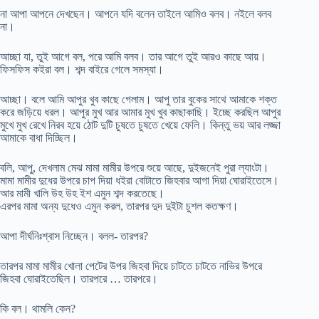
না আপা আপনে দেখছেন। আপনে যদি বলেন তাইলে আমিও বলব। নইলে বলব
না।
আচ্ছা যা, তুই আগে বল, পরে আমি বলব। তার আগে তুই আরও কাছে আয়।
ফিসফিস কইরা বল। শব্দ বাইরে গেলে সমস্যা।
আচ্ছা। বলে আমি আপুর খুব কাছে গেলাম। আপু তার বুকের সাথে আমাকে শক্ত
করে জড়িয়ে ধরল। আপুর মুখ আর আমার মুখ খুব কাছাকাছি। ইচ্ছে করছিল আপুর
মুখে মুখ রেখে নিরব হয়ে ঠোট দুটি চুষতে চুষতে খেয়ে ফেলি। কিন্তু ভয় আর লজ্জা
আমাকে বাধা দিচ্ছিল।
বলি, আপু, দেখলাম মেঝ মামা মামীর উপরে শুয়ে আছে, দুইজনেই পুরা ল্যাংটা।
মামা মামীর দুধের উপরে চাপ দিয়া ধইরা বোটাতে জিহবার আগা দিয়া ঘোরাইতেসে।
আর মামী খালি উহ উহ ইশ এমুন শব্দ করতেছে।
এরপর মামা অন্য দুধেও এমুন করল, তারপর দুদ দুইটা চুশল কতক্ষণ।
আপা দীর্ঘনিঃশ্বাস নিচ্ছেন। বলল- তারপর?
তারপর মামা মামীর খোলা পেটের উপর জিহবা দিয়ে চাটতে চাটতে নাভির উপরে
জিহবা ঘোরাইতেছিল। তারপরে … তারপরে।
কি বল। থামলি কেন?