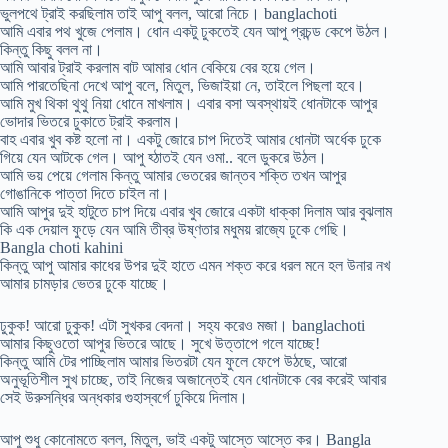
ভুলপথে ট্রাই করছিলাম তাই আপু বলল, আরো নিচে। banglachoti
আমি এবার পথ খুজে পেলাম। ধোন একটু ঢুকতেই যেন আপু প্রচন্ড কেপে উঠল।
কিন্তু কিছু বলল না।
আমি আবার ট্রাই করলাম বাট আমার ধোন বেকিয়ে বের হয়ে গেল।
আমি পারতেছিনা দেখে আপু বলে, মিতুল, ভিজাইয়া নে, তাইলে পিছলা হবে।
আমি মুখ থিকা থুথু নিয়া ধোনে মাখলাম। এবার বসা অবস্থায়ই ধোনটাকে আপুর
ভোদার ভিতরে ঢুকাতে ট্রাই করলাম।
বাহ এবার খুব কষ্ট হলো না। একটু জোরে চাপ দিতেই আমার ধোনটা অর্ধেক ঢুকে
গিয়ে যেন আটকে গেল। আপু হ্ঠাতই যেন ওমা.. বলে ডুকরে উঠল।
আমি ভয় পেয়ে গেলাম কিন্তু আমার ভেতরের জান্তব শক্তি তখন আপুর
গোঙানিকে পাত্তা দিতে চাইল না।
আমি আপুর দুই হাটুতে চাপ দিয়ে এবার খুব জোরে একটা ধাক্কা দিলাম আর বুঝলাম
কি এক দেয়াল ফুড়ে যেন আমি তীব্র উষ্ণতার মধুময় রাজ্যে ঢুকে গেছি।
Bangla choti kahini
কিন্তু আপু আমার কাধের উপর দুই হাতে এমন শক্ত করে ধরল মনে হল উনার নখ
আমার চামড়ার ভেতর ঢুকে যাচ্ছে।
ঢুকুক! আরো ঢুকুক! এটা সুখকর বেদনা। সহ্য করেও মজা। banglachoti
আমার কিছুওতো আপুর ভিতরে আছে। সুখে উত্তাপে গলে যাচ্ছে!
কিন্তু আমি টের পাচ্ছিলাম আমার ভিতরটা যেন ফুলে ফেপে উঠছে, আরো
অনুভূতিশীল সুখ চাচ্ছে, তাই নিজের অজান্তেই যেন ধোনটাকে বের করেই আবার
সেই উরুসন্ধির অন্ধকার গুহাস্বর্গে ঢুকিয়ে দিলাম।
আপু শুধু কোনোমতে বলল, মিতুল, ভাই একটু আস্তে আস্তে কর। Bangla