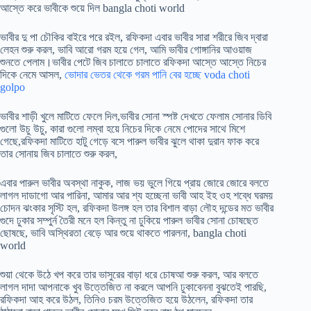
আস্তে করে ভাবীকে শুয়ে দিল bangla choti world
ভাবীর দু পা চৌকির বাইরে পরে রইল, রফিকদা এবার ভাবীর সারা শরীরে জিব দ্বারা
লেহন শুরু করল, ভাবি আরো গরম হয়ে গেল, আমি ভাবীর গোঙ্গানির আওয়াজ
শুনতে পেলাম।ভাবীর পেটে জিব চালাতে চালাতে রফিকদা আস্তে আস্তে নিচের
দিকে নেমে আসল,
ভোদার ভেতর থেকে গরম পানি বের হচ্ছে voda choti
golpo
ভাবীর শাড়ী খুলে মাটিতে ফেলে দিল,ভাবীর সোনা স্পষ্ট দেখতে ফেলাম সোনার ডিবি
গুলো উচু উচু, কারা গুলো লম্বা হয়ে নিচের দিকে নেমে পোদের সাথে মিশে
গেছে,রফিকদা মাটিতে হাটু গেড়ে বসে পারুল ভাবীর ঝুলে থাকা দুরান ফাক করে
তার সোনায় জিব চালাতে শুরু করল,
এবার পারুল ভাবীর অবস্থা নাকুক, লাজ ভয় ভুলে গিয়ে প্রায় জোরে জোরে বলতে
লাগল দাডাগো আর পারিনা, আমার আর শ্য হচ্ছেনা ভাবী আহ ইহ ওহ শব্ধে ঘরময়
চোদন ঝংকার সৃস্টি হল, রফিকদা উলঙ্গ হল তার বিশাল বাড়া লৌহ দন্ডের মত ভাবীর
গুদে ঢুকার সম্পুর্ন তৈরী মনে হল কিন্তু না ঢুকিয়ে পারুল ভাবীর সোনা চোষছেত
ছোষছে, ভাবি অস্থিরতা বেড়ে আর শুয়ে থাকতে পারলনা, bangla choti
world
শুয়া থেকে উঠে খপ করে তার ভাসুরের বাড়া ধরে চোষআ শুরু করল, আর বলতে
লাগল দাদা আপনাকে খুব উত্তেজিত না করলে আপনি ঢুকাবেননা বুঝতেই পারছি,
রফিকদা আহ করে উঠল, তিনিও চরম উত্তেজিত হয়ে উঠলেন, রফিকদা তার