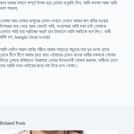
করে আমার সামনে সম্পুর্ন উলঙ্গ হয়ে চোদার অনুমতি দিল, আমি বললাম আজ আমি
ভাল পারবনা,
তোমার আর তোমার ভাসুরের চোদন দেখতে দেখতে আমার মাল বাহির হওয়ার
উপক্রম হয়ে গেছে আজ যেমনই পারি, অন্যসময় আমি যখন চাই তোমাকে
চোদতে পারি তার প্রতিজ্ঞা করটে হবে টানাহলে আমি সবাইকে বলে দিব। ভাবী
রাজি হল, bangla choti world
আমি সেদিন পারুল ভাবির শরীরে আমার সবচেয়ে পছন্দের তার দুধ গুলো চোষে
চোষে টিপে টিপে আমার বৃহত বাড়া এইমাত্র চোদন খাওয়া ভাবীর থকথকে সোনার
ভিতর ঢুকায়ে ভবিষ্যতে আরামছে চোদার উদ্ভোধনী ঘোষনা করলাম, ভাবীকে চোদে
তার স্বামি তথন ভাইয়ের জন্য মই নিয়ে চলে গেলাম।
Related Posts