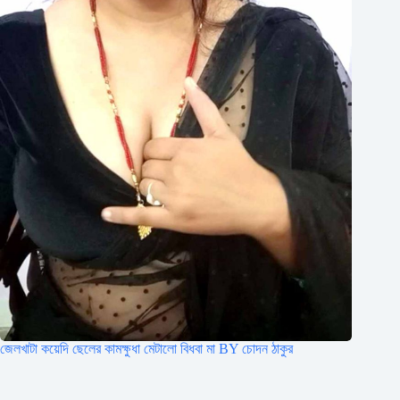
জেলখাটা কয়েদি ছেলের কামক্ষুধা মেটালো বিধবা মা BY চোদন ঠাকুর