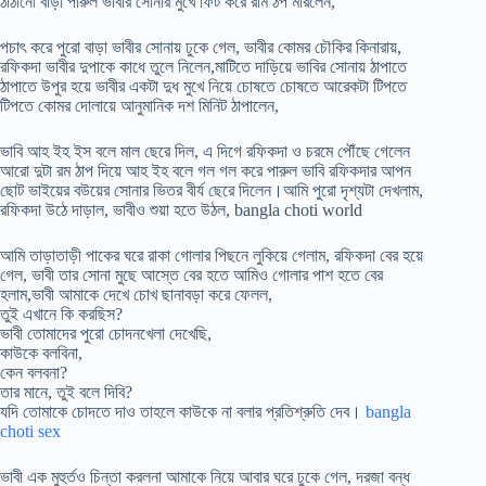
ঠাঠানো বাড়া পারুল ভাবীর সোনার মুখে ফিট করে রাম ঠপ মারলেন,
পচাৎ করে পুরো বাড়া ভাবীর সোনায় ঢুকে গেল, ভাবীর কোমর চৌকির কিনারায়,
রফিকদা ভাবীর দুপাকে কাধে তুলে নিলেন,মাটিতে দাড়িয়ে ভাবির সোনায় ঠাপাতে
ঠাপাতে উপুর হয়ে ভাবীর একটা দুধ মুখে নিয়ে চোষতে চোষতে আরেকটা টিপতে
টিপতে কোমর দোলায়ে আনুমানিক দশ মিনিট ঠাপালেন,
ভাবি আহ ইহ ইস বলে মাল ছেরে দিল, এ দিগে রফিকদা ও চরমে পৌঁছে গেলেন
আরো দুটা রম ঠাপ দিয়ে আহ ইহ বলে গল গল করে পারুল ভাবি রফিকদার আপন
ছোট ভাইয়ের বউয়ের সোনার ভিতর বীর্য ছেরে দিলেন।আমি পুরো দৃশ্যটা দেখলাম,
রফিকদা উঠে দাড়াল, ভাবীও শুয়া হতে উঠল, bangla choti world
আমি তাড়াতাড়ী পাকের ঘরে রাকা গোলার পিছনে লুকিয়ে গেলাম, রফিকদা বের হয়ে
গেল, ভাবী তার সোনা মুছে আস্তে বের হতে আমিও গোলার পাশ হতে বের
হলাম,ভাবী আমাকে দেখে চোখ ছানাবড়া করে ফেলল,
তুই এখানে কি করছিস?
ভাবী তোমাদের পুরো চোদনখেলা দেখেছি,
কাউকে বলবিনা,
কেন বলবনা?
তার মানে, তুই বলে দিবি?
যদি তোমাকে চোদতে দাও তাহলে কাউকে না বলার প্রতিশ্রুতি দেব।
bangla
choti sex
ভাবী এক মুহুর্তও চিন্তা করলনা আমাকে নিয়ে আবার ঘরে ঢুকে গেল, দরজা বন্ধ