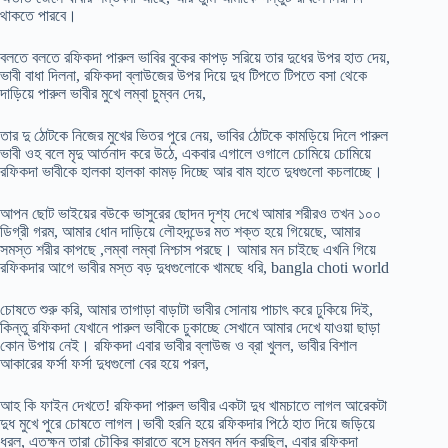
থাকতে পারবে।
বলতে বলতে রফিকদা পারুল ভাবির বুকের কাপড় সরিয়ে তার দুধের উপর হাত দেয়,
ভাবী বাধা দিলনা, রফিকদা ব্লাউজের উপর দিয়ে দুধ টিপতে টিপতে বসা থেকে
দাড়িয়ে পারুল ভাবীর মুখে লম্বা চুম্বন দেয়,
তার দু ঠোটকে নিজের মুখের ভিতর পুরে নেয়, ভাবির ঠোটকে কামড়িয়ে দিলে পারুল
ভাবী ওহ বলে মৃদু আর্তনাদ করে উঠে, একবার এগালে ওগালে চোমিয়ে চোমিয়ে
রফিকদা ভাবীকে হালকা হালকা কামড় দিচ্ছে আর বাম হাতে দুধগুলো কচলাচ্ছে।
আপন ছোট ভাইয়ের বউকে ভাসুরের ছোদন দৃশ্য দেখে আমার শরীরও তখন ১০০
ডিগ্রী গরম, আমার ধোন দাড়িয়ে লৌহদন্ডের মত শক্ত হয়ে গিয়েছে, আমার
সমস্ত শরীর কাপছে ,লম্বা লম্বা নিশ্চাস পরছে। আমার মন চাইছে এখনি গিয়ে
রফিকদার আগে ভাবীর মস্ত বড় দুধগুলোকে খামছে ধরি, bangla choti world
চোষতে শুরু করি, আমার তাগাড়া বাড়াটা ভাবীর সোনায় পাচাৎ করে ঢুকিয়ে দিই,
কিন্তু রফিকদা যেখানে পারুল ভাবীকে ঢুকাচ্ছে সেখানে আমার দেখে যাওয়া ছাড়া
কোন উপায় নেই। রফিকদা এবার ভাবীর ব্লাউজ ও ব্রা খুলল, ভাবীর বিশাল
আকারের ফর্সা ফর্সা দুধগুলো বের হয়ে পরল,
আহ কি ফাইন দেখতে! রফিকদা পারুল ভাবীর একটা দুধ খামচাতে লাগল আরেকটা
দুধ মুখে পুরে চোষতে লাগল।ভাবী হরনি হয়ে রফিকদার পিঠে হাত দিয়ে জড়িয়ে
ধরল, এতক্ষন তারা চৌকির কারাতে বসে চুম্বন মর্দন করছিল, এবার রফিকদা