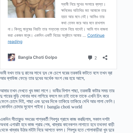
ভাবী যখন তার দু রানের সাথে দুধ কে চেপে ঘরের তরকারি কাটতে বসে তখন ব্রা
আর ব্লাউজ ফেড়ে তার দুধের অর্ধেক অংশ বের হয়ে আসে,
আমার তখন দেখতে খুব মজা লাগে। ভাবীর বিশাল পাছা, তরকারী কাটার সময় তার
দু পায়ের মুড়ি সোনার সাথ লাগিয়ে বসলে মন চাই তাকে তাকে এখনি চিৎ করে
ফেলে চোদে দিই, পাছা এবং দুধের দিকে তাকিয়ে তাকিয়ে দেখি আর লালা ফেলি।
কোনদিন চোদার সুযোগ পাইনা। bangla choti world
একদিন সীতাকুন্ড সদরের পাশ্ববর্তী শিবপুর গ্রামে কাজ করছিলাম, সকাল দশটা
অথবা এগারটা হবে কাজ প্রায় শেষ, খাম্বায় কানেকশন লাগাতে হবে তথনদা বাড়ী
থেকে খাম্বায় উঠার মইটা নিয়ে আশতে বলল। শিবপুর হতে গোলাবাড়ীয়া খুব দুরে