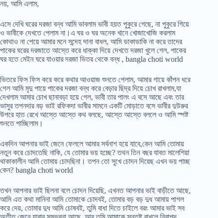
নয়, আমি এলাম,
এসে দেখি ঘরের দরজা বন্ধ আমি ভাবলাম ভাবী হয়ত পুকুরে গেছে, না পুকুরে গিয়ে
ও ভাবীকে দেখতে পেলাম না।এ ঘর ও ঘর অনেক খানে খোজাখোজি করলাম
কোথাও না পেয়ে আমার মনে সন্দেহ দানা বাধল, আমি ডাকাডাকি না করে তাদের
পাকের ঘরের দরজাতে আস্তে করে ধাক্কা দিয়ে দেখতে দরজা খুলে গেল, পাকের
ঘর হতে মেইন ঘরে যাওয়ার দরজা ভিতর থেকে বন্ধ , bangla choti world
ভিতরে ফিস ফিস করে করে কথার আওয়াজ শুনতে পেলাম, আমার গায়ে কাঁপন ধরে
গেল আমি মৃদু পায়ে পাকের দরজা বন্ধ করে বেড়ার ছিদ্র দিয়ে চোখ রাখলাম,যা
দেখলাম আমার চোখ ছানাবড়া হয়ে গেল, ভাবী তার পালং এ বসে আছে এবং তার
ভাসুর তপনদার বড় ভাই রফিকদা ভাবীর সামনে একটি মোড়াতে বসে ভাবীর দুউরুর
উপরে হাত রেখে আস্তে আস্তে কথ বলছে, আস্তে আস্তে বললে ও আমি স্পষ্ট
শুনতে পাচ্ছিলাম।
একদিন আপনার ভাই জেনে ফেললে আমার সর্বনাশ হয়ে যাবে,কেন আমি তোমায়
নতুন করে চোদতেছি নাকি, যে তোমার ভয় হচ্ছে? তথন তিন বছর যাবত মালেশিয়া
থাকাকালীন আমি তোমায় চোদছিনা। তপন তো সুখে চোদন দিয়েছ এখন ভয় পাচ্ছ
কেন? bangla choti world
তখন আপনার ভাই ছিলনা বলে চোদন দিয়েছি, এখনত আপনার ভাই বাড়ীতে আছে,
আমি এত কথা মানিনা আমি তোমাকে চোদবই, তোমার বড় বড় দুধ আমায় পাগল
করে দেয়, তোমার দুধ আমি চোষবই, তুমি বাধা দিতে চাইলে বরং আমার ভাই সব
অতীত জেনে যাবার সম্ভবনা আছে, আর তুমি আমাকে সন্তুষ্ট রাখলে নিরাপদ