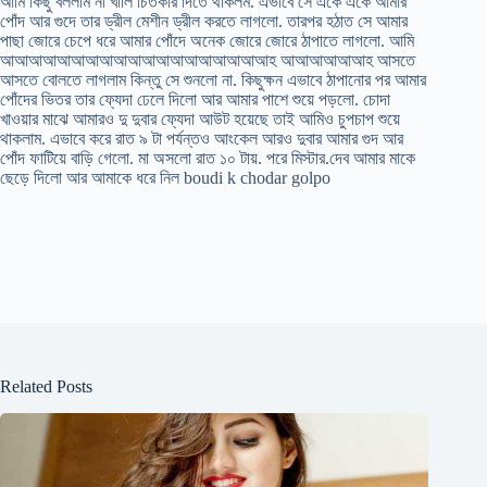
আমি কিছু বললাম না খালি চিতকার দিতে থাকলম. এভাবে সে একে একে আমার
পোঁদ আর গুদে তার ড্রীল মেশীন ড্রীল করতে লাগলো. তারপর হঠাত সে আমার
পাছা জোরে চেপে ধরে আমার পোঁদে অনেক জোরে জোরে ঠাপাতে লাগলো. আমি
আআআআআআআআআআআআআআআআআআআহ আআআআআআহ আসতে
আসতে বোলতে লাগলাম কিন্তু সে শুনলো না. কিছুক্ষন এভাবে ঠাপানোর পর আমার
পোঁদের ভিতর তার ফ্যেদা ঢেলে দিলো আর আমার পাশে শুয়ে পড়লো. চোদা
খাওয়ার মাঝে আমারও দু দুবার ফ্যেদা আউট হয়েছে তাই আমিও চুপচাপ শুয়ে
থাকলাম. এভাবে করে রাত ৯ টা পর্যন্তও আংকেল আরও দুবার আমার গুদ আর
পোঁদ ফাটিয়ে বাড়ি গেলো. মা অসলো রাত ১০ টায়. পরে মিস্টার.দেব আমার মাকে
ছেড়ে দিলো আর আমাকে ধরে নিল boudi k chodar golpo
Related Posts