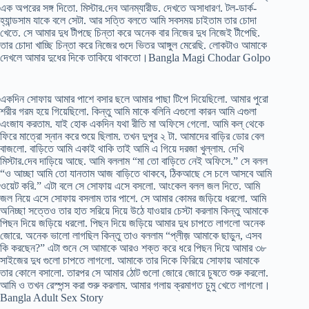
এক অপরের সঙ্গ দিতো. মিস্টার.দেব আনম্যারীড. দেখতে অসাধারণ. টল-ডার্ক-
হ্যান্ডসাম যাকে বলে সেটা. আর সত্তি বলতে আমি সবসময় চাইতাম তার চোদা
খেতে. সে আমার দুধ টীপছে চিন্তা করে অনেক বার নিজের দুধ নিজেই টীপেছি.
তার চোদা খাচ্ছি চিন্তা করে নিজের গুদে ভিতর আঙ্গুল মেরেছি. লোকটাও আমাকে
দেখলে আমার দুধের দিকে তাকিয়ে থাকতো।Bangla Magi Chodar Golpo
একদিন সোফায় আমার পাশে বসার ছলে আমার পাছা টিপে দিয়েছিলো. আমার পুরো
শরীর গরম হয়ে গিয়েছিলো. কিন্তু আমি মাকে বলিনি এগুলো কারন আমি এগুলা
এংজায করতাম. যাই হোক একদিন যথা রীতি মা অফিসে গেলো. আমি কল্ থেকে
ফিরে মাত্রো স্নান করে শুয়ে ছিলাম. তখন দুপুর ২ টা. আমাদের বাড়ির ডোর বেল
বাজলো. বাড়িতে আমি একাই থাকি তাই আমি এ গিয়ে দরজা খুল্লাম. দেখি
মিস্টার.দেব দাড়িয়ে আছে. আমি বললাম “মা তো বাড়িতে নেই অফিসে.” সে বলল
“ও আচ্ছা আমি তো যানতাম আজ বাড়িতে থাকবে, ঠিকআছে সে চলে আসবে আমি
ওয়েট করি.” এটা বলে সে সোফায় এসে বসলো. আংকেল বলল জল দিতে. আমি
জল নিয়ে এসে সোফায় বসলাম তার পাশে. সে আমার কোমর জড়িয়ে ধরলো. আমি
অনিচ্ছা সত্তেও তার হাত সরিয়ে দিয়ে উঠে যাওয়ার চেস্টা করলাম কিন্তু আমাকে
পিছন দিয়ে জড়িয়ে ধরলো. পিছন দিয়ে জড়িয়ে আমার দুধ চাপতে লাগলো অনেক
জোরে. অনেক ভালো লাগছিল কিন্তু তাও বললাম “প্লীজ় আমাকে ছাড়ুন, এসব
কি করছেন?” এটা শুনে সে আমাকে আরও শক্ত করে ধরে পিছন দিয়ে আমার ৩৮
সাইজের দুধ গুলো চাপতে লাগলো. আমাকে তার দিকে ফিরিয়ে সোফায় আমাকে
তার কোলে বসালো. তারপর সে আমার ঠোট গুলো জোরে জোরে চুষতে শুরু করলো.
আমি ও তখন রেস্পন্স করা শুরু করলাম. আমার গলায় ক্রমাগত চুমু খেতে লাগলো।
Bangla Adult Sex Story