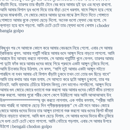
বাঁড়াটা দিয়ে. তারপর তার বাঁড়াটা টেনে বের করে আমার দুই দুধ এর মধ্যে রাখলো.
আমি আমার বিশাল দুধ গুলো দিয়ে তার বাঁড়া চেপে ধরলাম. ঘামে পিছল হয়ে গেছে
দুধের মাঝখানটা. সে জোরে জোরে আমার দুধের মাঝে ঠাপ দিতে দিতে গোঙ্গাতে
গোঙ্গাতে আমার বুকে ফ্যেদা ছেড়ে দিলো. অনেক গুলো ফ্যেদা বের হলো. সে
ক্লান্ত হয়ে বসে পড়লো. আমি চেটে চেটে তার ফ্যেদা গুলো খেলাম।choder
bangla golpo
কিছুখুন পর সে আমাকে কোলে করে আমার বেডরূমে নিয়ে গেলো. এবার সে আমার
ট্রাউজ়ার খুলল. আমার প্যান্টি সরিয়ে আমার গুদে আঙ্গুল দিয়ে নাড়তে লাগলো. আমি
আরামে উহ আআহ করতে লাগলাম. সে আমার প্যান্টিটা খুলে ফেলল. তারপর আমার
পা দুটো ফাঁক করে আমার গুদের কাছে গিয়ে প্রথমে একটা আঙ্গুল ঢুকিয়ে দিলো.
আমি চিতকার দিয়ে উঠলাম. সে বলল, “মাগি তুই আমার একটা আঙ্গুল সইতে
পারছিস না যখন আমার এই বিশাল বাঁড়াটা ঢুকবে তখন তো তোর গুদ ছিড়ে যাবে”
আমি তার কথায় আর গরম হলাম. সে আসতে করে দুটো আঙ্গুল ঢুকলো, তার পর
তিনটে. আমি ব্যাথায় চেঁচিয়ে উঠলাম কিন্তু বেশ ভালোও লাগছিলো. আঙ্গুল দিয়ে
আমার গুদ জোরে জোরে গুতানো শুরু করলো আর আমার গুদের কোঁটে জীভ চালাতে
শুরু করলো. আমার পুরো শরীর কেপে কেপে উঠছিলো আর আমি আআআআহ উহ
উমম্ম্ম্ম্ম্ম্ম্ম্ম্ম্ম্ম্ম্ম্ম্ম্ম্ম্ শব্দ করতে লাগলাম. এক পর্যায় বললাম, “প্রীজ় আমি
আর পারছি না আমাকে ছেড়ে দিন প্লীজ়জ়জ়জ়জ়জ়” সে এটা শুনে আরও জোরে
জোরে আমার গুদের ভিতর তার আঙ্গুল চালানো শুরু করলো আর গুদের ক্লিট জীব্বা
দিয়ে নাড়াতে থাকলো. আমি জল ছেড়ে দিলাম. সে আমার গুদের ভিতর জীব ঢুকিয়ে
সে গুলা চেটে চেটে খেতে লাগলো. আমি নেতিয়ে পড়লাম. এবার সে আমার উপরে
উঠলো।bengali chodon golpo