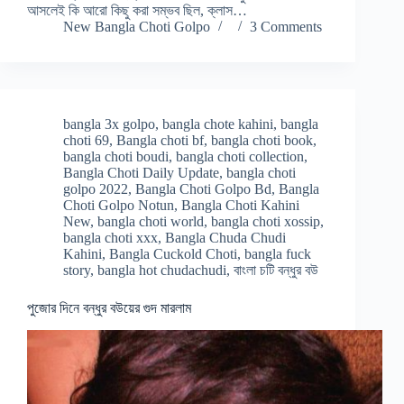
আসলেই কি আরো কিছু করা সম্ভব ছিল, ক্লাস…
New Bangla Choti Golpo
3 Comments
bangla 3x golpo
,
bangla chote kahini
,
bangla
choti 69
,
Bangla choti bf
,
bangla choti book
,
bangla choti boudi
,
bangla choti collection
,
Bangla Choti Daily Update
,
bangla choti
golpo 2022
,
Bangla Choti Golpo Bd
,
Bangla
Choti Golpo Notun
,
Bangla Choti Kahini
New
,
bangla choti world
,
bangla choti xossip
,
bangla choti xxx
,
Bangla Chuda Chudi
Kahini
,
Bangla Cuckold Choti
,
bangla fuck
story
,
bangla hot chudachudi
,
বাংলা চটি বন্ধুর বউ
পুজোর দিনে বন্ধুর বউয়ের গুদ মারলাম