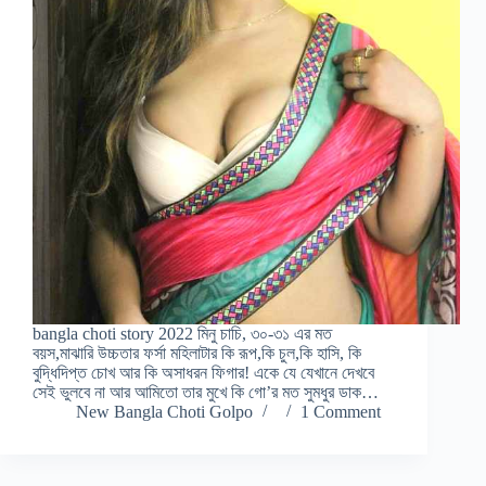
bangla choti story 2022 মিনু চাচি, ৩০-৩১ এর মত
বয়স,মাঝারি উচ্চতার ফর্সা মহিলাটার কি রূপ,কি চুল,কি হাসি, কি
বুদ্ধিদিপ্ত চোখ আর কি অসাধরন ফিগার! একে যে যেখানে দেখবে
সেই ভুলবে না আর আমিতো তার মুখে কি গো’র মত সুমধুর ডাক…
New Bangla Choti Golpo
1 Comment