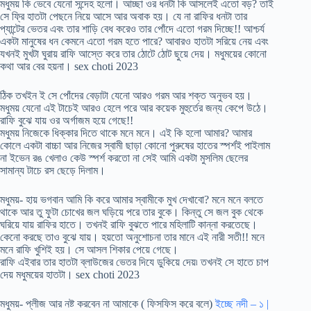
মধুময় কি ভেবে যেনো সন্দেহ হলো। আচ্ছা ওর ধনটা কি আসলেই এতো বড়? তাই
সে ফ্রি হাতটা পেছনে নিয়ে আসে আর অবাক হয়। যে না রাফির ধনটা তার
প্যান্টের ভেতর এবং তার শাড়ি বেধ করেও তার পোঁদে এতো গরম দিচ্ছে!! আশ্চর্য
একটা মানুষের ধন কেমনে এতো গরম হতে পারে? আবারও হাতটা সরিয়ে নেয় এবং
যখনই মুখটা ঘুরায় রাফি আস্তে করে তার ঠোটে ঠোট ছুয়ে দেয়। মধুময়ের কোনো
কথা আর বের হয়না। sex choti 2023
ঠিক তখইন ই সে পোঁদের বেড়াটা যেনো আরও গরম আর শক্ত অনুভব হয়।
মধুময় যেনো এই টাচেই আরও হেলে পরে আর কয়েক মুহুর্তের জন্য কেপে উঠে।
রাফি বুঝে যায় ওর অর্গাজম হয়ে গেছে!!
মধুময় নিজেকে ধিক্কার দিতে থাকে মনে মনে। এই কি হলো আমার? আমার
কোলে একটা বাচ্চা আর নিজের স্বামী ছাড়া কোনো পুরুষের হাতের স্পর্শই পাইলাম
না ইভেন রঙ খেলাও কেউ স্পর্শ করতো না সেই আমি একটা মুসলিম ছেলের
সামান্য টাচে রস ছেড়ে দিলাম।
মধুময়- হায় ভগবান আমি কি করে আমার স্বামীকে মুখ দেখাবো? মনে মনে বলতে
থাকে আর তু ফুটা চোখের জল ঘড়িয়ে পরে তার বুকে। কিন্তু সে জল বুক থেকে
ঘরিয়ে যায় রাফির হাতে। তখনই রাফি বুঝতে পারে মহিলাটি কান্না করতেছে।
কেনো করছে তাও বুঝে যায়। হয়তো অনুশোচনা তার মানে এই নারী সতী!! মনে
মনে রাফি খুশিই হয়। সে আসল শিকার পেয়ে গেছে।
রাফি এইবার তার হাতটা ব্লাউজের ভেতর দিযে ডুকিয়ে দেয়৷ তখনই সে হাতে চাপ
দেয় মধুময়ের হাতটা। sex choti 2023
মধুময়- প্লীজ আর নষ্ট করবেন না আমাকে ( ফিসফিস করে বলে)
ইচ্ছে নদী – ১ |