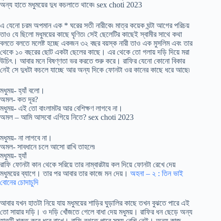
অন্য হাতে মধুময়ের দুধ কচলাতে থাকে৷ sex choti 2023
এ যেনো চরম অপমান এক * ঘরের সতী নারীকে৷ মাত্র কয়েক ঘন্টা আগের পরিচয়
তাও যে ছিলো মধুময়ের কাছে ঘৃণিত৷ সেই ছেলেটির কাছেই স্বামীর সাথে কথা
বলতে বলতে মলেষ্ট হচ্ছে একজন ৩২ বছর বয়স্ক নারী তাও এক মুসলিম এবং তার
থেকে ১০ বছরের ছোট একটা ছেলের কাছে। এর থেকে তো গলায় দড়ি দিয়ে মরা
উচিৎ। আবার মনে বিষণ্ণতা ভর করতে শুরু করে। রাফির যেনো কোনো বিকার
নেই সে দুধটা কচলে যাচ্ছে আর অন্য দিকে ফোনটা ওর কানের কাছে ধরে আছে৷
মধুময়- হ্যাঁ বলো।
অমল- কত দূর?
মধুময়- এই তো বাংলামটর আর বেশিক্ষণ লাগবে না।
অমল – আমি আসবো এগিয়ে নিতে? sex choti 2023
মধুময়- না লাগবে না।
অমল- সাবধানে চলে আসো রাখি তাহলে৷
মধুময়- হ্যাঁ
রাফি ফোনটা কান থেকে সরিয়ে তার নাম্বারটায় কল দিয়ে ফোনটা রেখে দেয়
মধুময়ের ব্যাগে। তার পর আবার তার কাজে মন দেয়।
অহনা – ২ : তিন ভাই
বোনের চোদাচুদি
আবার যখন হাতটা নিয়ে যায় মধুময়ের শাড়ির ঘুড়ালির কাছে তখন বুঝতে পারে এই
তো সায়ার দড়ি। ও দড়ি খোঁজতে গেলে বাধা দেয় মধুময়। রাফির ধন ছেড়ে অন্য
হাতটি শক্ত করে ধরে রাখে। রাফি বুঝতে পারে সময় বেশি নেই। অন্য কাজ