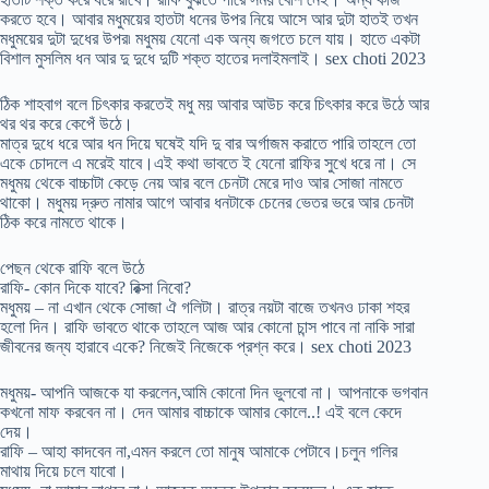
করতে হবে। আবার মধুময়ের হাতটা ধনের উপর নিয়ে আসে আর দুটা হাতই তখন
মধুময়ের দুটা দুধের উপর৷ মধুময় যেনো এক অন্য জগতে চলে যায়। হাতে একটা
বিশাল মুসলিম ধন আর দু দুধে দুটি শক্ত হাতের দলাইমলাই। sex choti 2023
ঠিক শাহবাগ বলে চিৎকার করতেই মধু ময় আবার আউচ করে চিৎকার করে উঠে আর
থর থর করে কেপেঁ উঠে।
মাত্র দুধে ধরে আর ধন দিয়ে ঘষেই যদি দু বার অর্গাজম করাতে পারি তাহলে তো
একে চোদলে এ মরেই যাবে।এই কথা ভাবতে ই যেনো রাফির সুখে ধরে না। সে
মধুময় থেকে বাচ্চাটা কেড়ে নেয় আর বলে চেনটা মেরে দাও আর সোজা নামতে
থাকো। মধুময় দ্রুত নামার আগে আবার ধনটাকে চেনের ভেতর ভরে আর চেনটা
ঠিক করে নামতে থাকে।
পেছন থেকে রাফি বলে উঠে
রাফি- কোন দিকে যাবে? রিক্সা নিবো?
মধুময় – না এখান থেকে সোজা ঐ গলিটা। রাত্র নয়টা বাজে তখনও ঢাকা শহর
হলো দিন। রাফি ভাবতে থাকে তাহলে আজ আর কোনো চান্স পাবে না নাকি সারা
জীবনের জন্য হারাবে একে? নিজেই নিজেকে প্রশ্ন করে। sex choti 2023
মধুময়- আপনি আজকে যা করলেন,আমি কোনো দিন ভুলবো না। আপনাকে ভগবান
কখনো মাফ করবেন না। দেন আমার বাচ্চাকে আমার কোলে..! এই বলে কেদে
দেয়।
রাফি – আহা কাদবেন না,এমন করলে তো মানুষ আমাকে পেটাবে।চলুন গলির
মাথায় দিয়ে চলে যাবো।