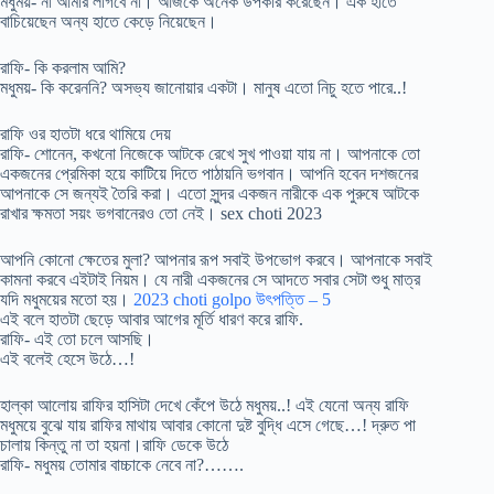
মধুময়- না আমার লাগবে না। আজকে অনেক উপকার করেছেন। এক হাতে
বাচিয়েছেন অন্য হাতে কেড়ে নিয়েছেন।
রাফি- কি করলাম আমি?
মধুময়- কি করেননি? অসভ্য জানোয়ার একটা। মানুষ এতো নিচু হতে পারে..!
রাফি ওর হাতটা ধরে থামিয়ে দেয়
রাফি- শোনেন, কখনো নিজেকে আটকে রেখে সুখ পাওয়া যায় না। আপনাকে তো
একজনের প্রেমিকা হয়ে কাটিয়ে দিতে পাঠায়নি ভগবান। আপনি হবেন দশজনের
আপনাকে সে জন্যই তৈরি করা। এতো সুন্দর একজন নারীকে এক পুরুষে আটকে
রাখার ক্ষমতা সয়ং ভগবানেরও তো নেই। sex choti 2023
আপনি কোনো ক্ষেতের মুলা? আপনার রূপ সবাই উপভোগ করবে। আপনাকে সবাই
কামনা করবে এইটাই নিয়ম। যে নারী একজনের সে আদতে সবার সেটা শুধু মাত্র
যদি মধুময়ের মতো হয়।
2023 choti golpo উৎপত্তি – 5
এই বলে হাতটা ছেড়ে আবার আগের মূর্তি ধারণ করে রাফি.
রাফি- এই তো চলে আসছি।
এই বলেই হেসে উঠে…!
হাল্কা আলোয় রাফির হাসিটা দেখে কেঁপে উঠে মধুময়..! এই যেনো অন্য রাফি
মধুময়ে বুঝে যায় রাফির মাথায় আবার কোনো দুষ্ট বুদ্ধি এসে গেছে…! দ্রুত পা
চালায় কিন্তু না তা হয়না।রাফি ডেকে উঠে
রাফি- মধুময় তোমার বাচ্চাকে নেবে না?…….