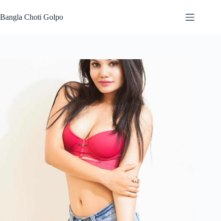
Skip
to
Bangla Choti Golpo
content