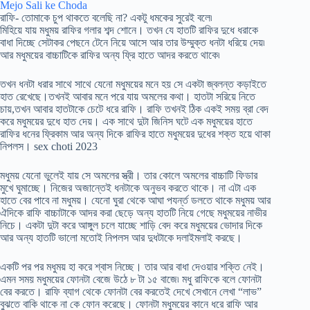
Mejo Sali ke Choda
রাফি- তোমাকে চুপ থাকতে বলেছি না? একটু ধমকের সুরেই বলে৷
মিহিয়ে যায় মধুময় রাফির গলার শব্দ শোনে। তখন যে হাতটি রাফির দুধে ধরাকে
বাধা দিচ্ছে সেটাকর পেছনে টেনে নিয়ে আসে আর তার উম্মুক্ত ধনটা ধরিয়ে দেয়৷
আর মধুময়ের বাচ্চাটিকে রাফির অন্য ফ্রি হাতে আদর করতে থাকে৷
তখন ধনটা ধরার সাথে সাথে যেনো মধুময়ের মনে হয় সে একটা জ্বলন্ত কড়াইতে
হাত রেখেছে।তখনই আবার মনে পরে যায় অমলের কথা। হাতটা সরিয়ে নিতে
চায়,তখন আবার হাতটাকে চেটে ধরে রাফি। রাফি তখনই ঠিক একই সময় ব্রা বেদ
করে মধুময়ের দুধে হাত দেয়। এক সাথে দুটা জিনিস ঘটে এক মধুময়ের হাতে
রাফির ধনের ফ্রিকাম আর অন্য দিকে রাফির হাতে মধুময়ের দুধের শক্ত হয়ে থাকা
নিপলস। sex choti 2023
মধুময় যেনো ভুলেই যায় সে অমলের স্ত্রী। তার কোলে অমলের বাচ্চাটি ফিডার
মুখে ঘুমাচ্ছে। নিজের অজান্তেই ধনটাকে অনুভব করতে থাকে। না এটা এক
হাতে বের পাবে না মধুময়। যেনো ঘুরা থেকে আঘা পযর্ন্ত ডলতে থাকে মধুময় আর
ঐদিকে রাফি বাচ্চাটাকে আদর করা ছেড়ে অন্য হাতটি নিয়ে গেছে মধুময়ের নাভীর
নিচে। একটা দুটা করে আঙ্গুল চলে যাচ্ছে শাড়ি বেদ করে মধুময়ের ভোদার দিকে
আর অন্য হাতটি ভালো মতোই নিপলস আর দুধটাকে দলাইমলাই করছে।
একটি পর পর মধুময় হা করে শ্বাস নিচ্ছে। তার আর বাধা দেওয়ার শক্তি নেই।
এমন সময় মধুময়ের ফোনটা বেজে উঠে ৮ টা ১৫ বাজে৷ মধু রাফিকে বলে ফোনটা
বের করতে। রাফি ব্যাগ থেকে ফোনটা বের করতেই দেখে সেখানে লেখা “লাভ”
বুঝতে বাকি থাকে না কে ফোন করেছে। ফোনটা মধুময়ের কানে ধরে রাফি আর