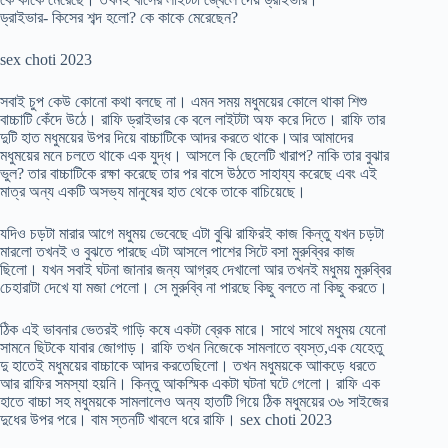
ড্রাইভার- কিসের শব্দ হলো? কে কাকে মেরেছেন?
sex choti 2023
সবাই চুপ কেউ কোনো কথা বলছে না। এমন সময় মধুময়ের কোলে থাকা শিশু
বাচ্চাটি কেঁদে উঠে। রাফি ড্রাইভার কে বলে লাইটটা অফ করে দিতে। রাফি তার
দুটি হাত মধুময়ের উপর দিয়ে বাচ্চাটিকে আদর করতে থাকে।আর আমাদের
মধুময়ের মনে চলতে থাকে এক যুদ্ধ। আসলে কি ছেলেটি খারাপ? নাকি তার বুঝার
ভুল? তার বাচ্চাটিকে রক্ষা করেছে তার পর বাসে উঠতে সাহায্য করেছে এবং এই
মাত্র অন্য একটি অসভ্য মানুষের হাত থেকে তাকে বাচিয়েছে।
যদিও চড়টা মারার আগে মধুময় ভেবেছে এটা বুঝি রাফিরই কাজ কিন্তু যখন চড়টা
মারলো তখনই ও বুঝতে পারছে এটা আসলে পাশের সিটে বসা মুরুব্বির কাজ
ছিলো। যখন সবাই ঘটনা জানার জন্য আগ্রহ দেখালো আর তখনই মধুময় মুরুব্বির
চেহারাটা দেখে যা মজা পেলো। সে মুরুব্বি না পারছে কিছু বলতে না কিছু করতে।
ঠিক এই ভাবনার ভেতরই গাড়ি কষে একটা ব্রেক মারে। সাথে সাথে মধুময় যেনো
সামনে ছিটকে যাবার জোগাড়। রাফি তখন নিজেকে সামলাতে ব্যস্ত,এক যেহেতু
দু হাতেই মধুময়ের বাচ্চাকে আদর করতেছিলো। তখন মধুময়কে আাকড়ে ধরতে
আর রাফির সমস্যা হয়নি। কিন্তু আকস্মিক একটা ঘটনা ঘটে গেলো। রাফি এক
হাতে বাচ্চা সহ মধুময়কে সামলালেও অন্য হাতটি গিয়ে ঠিক মধুময়ের ৩৬ সাইজের
দুধের উপর পরে। বাম স্তনটি খাবলে ধরে রাফি। sex choti 2023