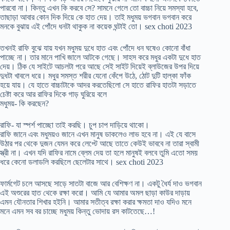
পারবো না। কিন্তু এখন কি করবে সে? সামনে গেলে তো বাচ্চা নিয়ে সমস্যা হবে,
তাছাড়া আবার কোন দিক দিয়ে কে হাত দেয়। তাই মধুময় ভগবান ভগবান করে
মনকে বুঝায় এই পোঁদে ধনটা থাকুক না কয়েক ঘন্টাই তো। sex choti 2023
তখনই রাফি বুঝে যায় যখন মধুময় দুধে হাত এবং পোঁদে ধন ঘষেও কোনো বাঁধা
পাচ্ছে না। তার মানে পাখি জালে আটকে গেছে। সাহস করে মধুর একটা দুধে হাত
দেয়। ঠিক যে সাইটে আচলটা পরে আছে সেই সাইট দিয়েই ব্লাউজের উপর দিয়ে
দুধটা খাবলে ধরে। মধুর সমস্ত শরীর যেনো কেঁপে উঠে, ঠোট দুটি হাল্কা ফাঁক
হয়ে যায়। যে হাতে বাচ্চাটাকে আদর করতেছিলো সে হাতে রাফির হাতটা সড়াতে
চেষ্টা করে আর রাফির দিকে গাড় ঘুরিয়ে বলে
মধুময়- কি করছেন?
রাফি- যা স্পর্শ পাচ্ছো তাই করছি। চুপ চাপ দাড়িয়ে থাকো।
রাফি জানে এবং মধুময়ও জানে এখন মানুষ ডাকলেও লাভ হবে না। এই যে বাসে
উঠার পর থেকে দুজন যেমন করে লেপ্টে আছে তাতে কেউই ভাববে না তারা স্বামী
স্ত্রী না। এখন যদি রাফির নামে ব্লেম দেয় তা হলে মানুষই বলবে তুমি এতো সময়
ধরে কেনো ডলাডলি করছিলে ছেলেটার সাথে। sex choti 2023
ফার্মগেট চলে আসছে সাড়ে সাতটা বাজে আর বেশিক্ষণ না। একটু ধৈর্য দাও ভগবান
এই অশুরের হাত থেকে রক্ষা করো। আমি যে আমার অমল ছাড়া কাউর দাড়ায়
এমন যৌনতার শিখার হইনি। আমার সতীত্ব রক্ষা করার ক্ষমতা দাও যদিও মনে
মনে এমন সব বর চাচ্ছে মধুময় কিন্তু ভোদায় রস কাটতেছে…!