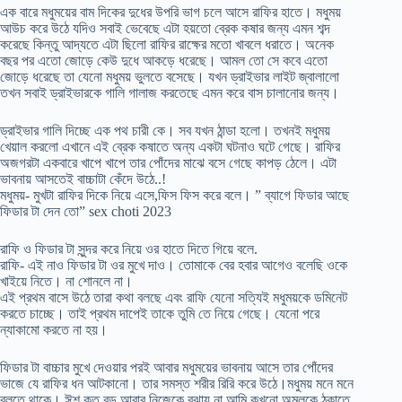
এক বারে মধুময়ের বাম দিকের দুধের উপরি ভাগ চলে আসে রাফির হাতে। মধুময়
আউচ করে উঠে যদিও সবাই ভেবেছে এটা হয়তো ব্রেক কষার জন্য এমন শব্দ
করেছে কিন্তু আদ্যতে এটা ছিলো রাফির রাক্ষের মতো খাবলে ধরাতে। অনেক
বছর পর এতো জোড়ে কেউ দুধে আকড়ে ধরেছে। আমল তো সে কবে এতো
জোড়ে ধরেছে তা যেনো মধুময় ভুলতে বসেছে। যখন ড্রাইভার লাইট জ্বালালো
তখন সবাই ড্রাইভারকে গালি গালাজ করতেছে এমন করে বাস চালানোর জন্য।
ড্রাইভার গালি দিচ্ছে এক পথ চারী কে। সব যখন ঠান্ডা হলো। তখনই মধুময়
খেয়াল করলো এখানে এই ব্রেক কষাতে অন্য একটা ঘটনাও ঘটে গেছে। রাফির
অজগরটা একবারে খাপে খাপে তার পোঁদের মাঝে বসে গেছে কাপড় ঠেলে। এটা
ভাবনায় আসতেই বাচ্চাটা কেঁদে উঠে..!
মধুময়- মুখটা রাফির দিকে নিয়ে এসে,ফিস ফিস করে বলে। ” ব্যাগে ফিডার আছে
ফিডার টা দেন তো” sex choti 2023
রাফি ও ফিডার টা সুন্দর করে নিয়ে ওর হাতে দিতে গিয়ে বলে.
রাফি- এই নাও ফিডার টা ওর মুখে দাও। তোমাকে বের হবার আগেও বলেছি ওকে
খাইয়ে নিতে। না শোনলে না।
এই প্রথম বাসে উঠে তারা কথা বলছে এবং রাফি যেনো সত্যিই মধুময়কে ডমিনেট
করতে চাচ্ছে। তাই প্রথম দাপেই তাকে তুমি তে নিয়ে গেছে। যেনো পরে
ন্যাকামো করতে না হয়।
ফিডার টা বাচ্চার মুখে দেওয়ার পরই আবার মধুময়ের ভাবনায় আসে তার পোঁদের
ভাজে যে রাফির ধন আটকানো। তার সমস্ত শরীর রিরি করে উঠে।মধুময় মনে মনে
বলতে থাকে। ঈশ কত বড় আবার নিজেকে বুঝায় না আমি কখনো অমলকে ঠকাতে