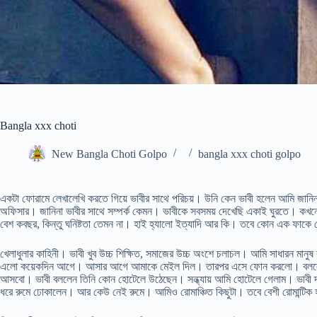
Bangla xxx choti
New Bangla Choti Golpo
bangla xxx choti golpo
একটা ফোরামে লেখালেখি করতে গিয়ে ভাবীর সাথে পরিচয়। উনি কেন ভাবী হলেন আমি জানিনা। 
অফিসার। জানিনা ভাবীর সাথে সম্পর্ক কেমন। ভাবীকে সবসময় দেখেছি একাই ঘুরতে। কখনো ম
বেশ কবছর, কিন্তু ঘনিষ্টতা তেমন না। হাই হ্যালো ইত্যাদি আর কি। তবে কোন এক ফাকে
খেলাধুলার কাহিনী। ভাবী খুব উচ্চ শিক্ষিত, সমাজের উচ্চ অংশে চলাচল। আমি সাধারন মান
এলো কয়েকদিন আগে। আসার আগে আমাকে মেইল দিল। তারপর এসে ফোন করলো। বললো আমা
আসবো। ভাবী বললেন তিনি কোন হোটেলে উঠেছেন। সন্ধ্যায় আমি হোটেলে গেলাম। ভাবী 
ধরে রুমে ঢোকালেন। আর কেউ নেই রুমে। আমিও রোমাঞ্চিত কিছুটা। তবে বেশী রোমান্টিক