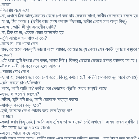
-আচ্ছা
-বিছানায় এসে বসো
-না, এখানে ঠিক আছে-অতদুর থেকে গল্প করা যায় দেবরের সাথে, ভাবীর কোলঘেষে বসতে হয
-হা হা, ঠিক আছে। (ভাবীর কাছ ঘেষে বসলাম বিছানায়, ভাবীর চোখে যেন অন্য কিছু)
-আচ্ছা, আমি কী খুব অসহনীয় মোটা?
-না, ঠিক তা না, এরকম মোটা অনেকেই হয়
-তুমি আমাকে ভয় পাও না তো?
-আরে না, ভয় পাবো কেন
-গুড, তোমাকে এজন্যই ভালো লাগে আমার, তোমার মধ্যে কেমন যেন একটা লুকানো বন্যত
-কেমন?
-এই ধরো তুমি উপরে বেশ ভদ্র, শান্ত শিষ্ট। কিন্তু ভেতরে ভেতরে উদগ্র কামনার আধার। য
-উফফ ভাবী, কি করে মনে হলো আপনার
-তোমার চোখ দেখে
-হা হা হা, সেরকম হলে তো বেশ হতো, কিন্তু কখনো চেষ্টা করিনি (আবারও ভুল পথে গেলাম)
-চেষ্টা করতে চাও?-কিভাবে
-আরে, আমি আছি না? ভাবীরা তো দেবরদের ট্রেনিং দেয়ার জন্যই আছে
-হুমম, ফাজলেমি করছেন?
-সত্যি, তুমি যদি চাও, আমি তোমাকে সাহায্য করবো
-সাহায্য করবেন বন্য হতে?
-হ্যাঁ, আমাকে দেখে তোমার বন্য হতে ইচ্ছে না?
-না মানে
-লজ্জা করার কিছু নেই। আমি আর তুমি ছাড়া আর কেউ নেই এখানে। আমরা দুজন স্বাধীন।
-ঠিক আছে bangla xxx choti
-আসো, আরো কাছে আসো
আমি কাছে যাবার আগে, ভাবীই কাছে এসে আমাকে জড়িয়ে ধরলেন। তার উষ্ণ নরম সুগন্ধী 