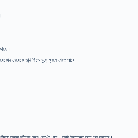
়।
া আছে।
েকোন মেয়েকে তুমি ছিড়ে খুড়ে খুবলে খেতে পারো
শরীরটা আমার শরীরের সাথে লেপ্টে গেল। আমি উত্তপ্ত হতে শুরু করলাম।