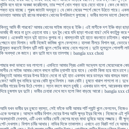
মুটকি বলে যাকে অবজ্ঞা করেছিলাম, তার স্পর্শে ধোন শক্ত হয়ে যেতে থাকে। কেন কে জানে। 
শক্ত হয়ে যাচ্ছে। পুরুষ জাতটা অদ্ভুত। যে কোন মেয়ের স্পর্শে জেগে উঠতে পারে। একমাত্
ডানহাত আমার দুই রানের মাঝখানে ধোনের উপরিভাগে বুলাচ্ছে। ভাবীর মতলব ভালো ঠেকল
কিন্তু আমি কী পারবো? আমার ধোনের সাইজ মাত্র ছ ইঞ্চি। এই মাগীকে দশ ইঞ্চি বাড়া ছাড়া 
ভাবছি কী করে না চুদে এড়ানো যায়। দুধ টুধ খেয়ে যদি ছাড়া পাওয়া যায়? দেখি কতটুকু ক
ময়দা। একেকটা স্তন দুই হাতেও কুলায় না। বামস্তনটা দুই হাতে কচলাতে চাইলাম। খা
পেছনে হাত দিলাম। ভাবী নিজেই কামিজ খুলে ফেললেন। হালকা নীলচে বিশাল ব্রা, ভেতরে দুটো
উন্মুক্ত করতেই বিশাল দুটি লাউ ঝুলে পেটের কাছে নেমে পড়লো। দুটো তুলতুলে গোলাপী 
কি অবস্থা কে জানে। রান দুটো মনে হয় তালগাছ। bangla xxx choti
পাছার কথা ভাবতে ভয় লাগলো। এমনিতে আমার প্রিয় একটা অভ্যেস হলো মেয়েদেরকে কোল
মাগীর যে সাইজ আমার কোলে বসলে হাড্ডি চ্যাপটা হয়ে যাবে। ধোনটা কিমা হয়ে যাবে চাপ
কিছুতেই আমার গায়ের উপর উঠতে দেবো না দুই হাত একসাথ করে ডানদুধ আর বামদুধ ময়দা
কেন? আমি মুখ নামিয়ে দুধের বোটা মুখে নিলাম। নরম বোটা। চুষতে খারাপ লাগলো না। দুধে
ভাবীর গায়ের উপর উঠে গেলাম। স্তন বদলে বদলে চুষছি। একবার ডান পাশ, আরেকবার বা
দিয়ে চুষলাম দুধ দুটো। ভাবীর চেহারা দেখে মনে হলো খিদা বাড়ছে আরো। bangla xxx c
আমি যখন ভাবীর দুধ চুষতে ব্যস্ত, সেই ফাঁকে ভাবী আমার শার্ট প্যান্ট খুলে ফেললেন, নিজে
একে অপরকে। আসলে ভাবীর বিশাল দেহের উপর আমি ক্ষুদ্র ইদুর বিশেষ। নিজেকে এই পৃথি
অবস্থানটা দেখলাম, এটি এখন ভাবীর যোনী কেশের মধ্যে মাথা ডুবিয়ে আছে লজ্জায়। কী ক্ষুদ্
পেট দেখলাম। বিশাল চর্বির আধার। নাভির দিকে তাকালাম। এখানে এত বিরাট গর্ত যে আমার 