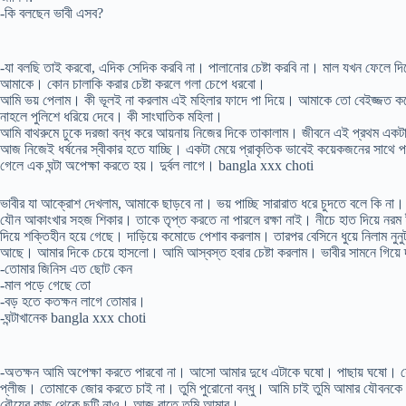
-কি বলছেন ভাবী এসব?
-যা বলছি তাই করবো, এদিক সেদিক করবি না। পালানোর চেষ্টা করবি না। মাল যখন ফেলে দিয়
আমাকে। কোন চালাকি করার চেষ্টা করলে গলা চেপে ধরবো।
আমি ভয় পেলাম। কী ভূলই না করলাম এই মহিলার ফাদে পা দিয়ে। আমাকে তো বেইজ্জত করে ছ
নাহলে পুলিশে ধরিয়ে দেবে। কী সাংঘাতিক মহিলা।
আমি বাথরুমে ঢুকে দরজা বন্ধ করে আয়নায় নিজের দিকে তাকালাম। জীবনে এই প্রথম একটা
আজ নিজেই ধর্ষনের স্বীকার হতে যাচ্ছি। একটা মেয়ে প্রাকৃতিক ভাবেই কয়েকজনের সাথে পর
গেলে এক ঘন্টা অপেক্ষা করতে হয়। দুর্বল লাগে। bangla xxx choti
ভাবীর যা আক্রোশ দেখলাম, আমাকে ছাড়বে না। ভয় পাচ্ছি সারারাত ধরে চুদতে বলে কি না।
যৌন আকাংখার সহজ শিকার। তাকে তৃপ্ত করতে না পারলে রক্ষা নাই। নীচে হাত দিয়ে নরম 
দিয়ে শক্তিহীন হয়ে গেছে। দাড়িয়ে কমোডে পেশাব করলাম। তারপর বেসিনে ধুয়ে নিলাম নুন
আছে। আমার দিকে চেয়ে হাসলো। আমি আস্বস্ত হবার চেষ্টা করলাম। ভাবীর সামনে গিয়ে দাড়
-তোমার জিনিস এত ছোট কেন
-মাল পড়ে গেছে তো
-বড় হতে কতক্ষন লাগে তোমার।
-ঘন্টাখানেক bangla xxx choti
-অতক্ষন আমি অপেক্ষা করতে পারবো না। আসো আমার দুধে এটাকে ঘষো। পাছায় ঘষো। য
প্লীজ। তোমাকে জোর করতে চাই না। তুমি পুরোনো বন্ধু। আমি চাই তুমি আমার যৌবনকে 
বৌয়ের কাছ থেকে ছুটি নাও। আজ রাতে তুমি আমার।