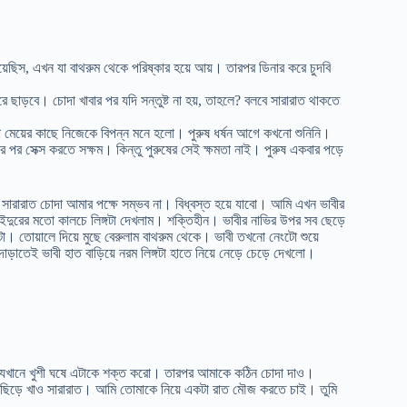
েছিস, এখন যা বাথরুম থেকে পরিষ্কার হয়ে আয়। তারপর ডিনার করে চুদবি
াড়বে। চোদা খাবার পর যদি সন্তুষ্ট না হয়, তাহলে? বলবে সারারাত থাকতে
 মেয়ের কাছে নিজেকে বিপন্ন মনে হলো। পুরুষ ধর্ষন আগে কখনো শুনিনি।
 পর সেক্স করতে সক্ষম। কিন্তু পুরুষের সেই ক্ষমতা নাই। পুরুষ একবার পড়ে
 সারারাত চোদা আমার পক্ষে সম্ভব না। বিধ্বস্ত হয়ে যাবো। আমি এখন ভাবীর
ইদুরের মতো কালচে লিঙ্গটা দেখলাম। শক্তিহীন। ভাবীর নাভির উপর সব ছেড়ে
ুটা। তোয়ালে দিয়ে মুছে বেরুলাম বাথরুম থেকে। ভাবী তখনো নেংটো শুয়ে
াতেই ভাবী হাত বাড়িয়ে নরম লিঙ্গটা হাতে নিয়ে নেড়ে চেড়ে দেখলো।
েখানে খুশী ঘষে এটাকে শক্ত করো। তারপর আমাকে কঠিন চোদা দাও।
ছিড়ে খাও সারারাত। আমি তোমাকে নিয়ে একটা রাত মৌজ করতে চাই। তুমি