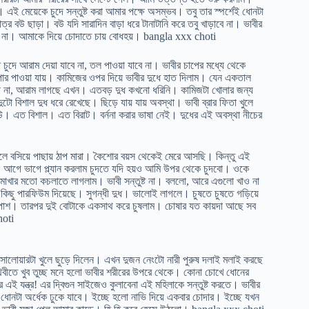
এই মেয়েকে চুদে সন্তুষ্ট করা আমার পক্ষে অসম্ভব। তবু তার স্পর্শেই ধোনটা
র বউ ছাড়া। বউ যদি সারাদিন বাড়া ধরে টানাটানি করে তবু খাড়াবে না। ভাবীর
ো না। আমাকে দিয়ে চোদাতে চায় বোধহয়। bangla xxx choti
চুদে আরাম দেয়া যাবে না, তল পাওয়া যাবে না। ভাবীর চাপের মধ্যে থেকে
রে পার পাওয়া যায়। কামিজের ওপর দিয়ে ভাবীর দুধে হাত দিলাম। যেন একতাল
রাপ না, আরাম লাগছে এখন। এতবড় দুধ কখনো ধরিনি। কামিজটা খোলার জন্য
 বিশাল দুধ ধরে রেখেছে। ছিড়ে যায় যায় অবস্থা। ভাবী ব্রার ফিতা খুলে
লাউ। এত বিশাল। এত বিরাট। বর্ননা করার ভাষা নেই। দুধের এই অবস্থা নীচের
ে বসিয়ে পাছায় ঠাপ মারা। কৈশোর বয়স থেকেই মেরে আসছি। কিন্তু এই
ে। আগে ভাগে প্ল্যান করলাম চুদতে যদি হয়ও আমি উপর থেকে চুদবো। ওকে
 মাখার মতো কচলাতে লাগলাম। ভাবী সন্তুষ্ট না। বললো, আরে এগুলো খাও না
 কিছু পারফিউম দিয়েছে। সুগন্ধী দুধ। ভালোই লাগলে। চুষতে চুষতে গড়িয়ে
মপাশ। তারপর দুই বোটাকে একসাথ করে চুষলাম। চোষার যত কায়দা আছে সব
hoti
ও সালোয়ারটা খুলে ছুড়ে দিলেন। এখন দুজন নেংটো নারী পুরুষ দলাই মলাই করছে
বীতে খুব তুচ্ছ মনে হলো ভাবীর শরীরের উপরে থেকে। কোনা চোখে ধোনের
র এই যন্ত্র! এর দ্বিগুন সাইজেও কুলাবেনা এই মহিলাকে সন্তুষ্ট করতে। ভাবীর
ধোনটা অর্ধেক ঢুকে যাবে। ইচ্ছে হলো নাভি দিয়ে একবার চোদার। ইচ্ছে যখন