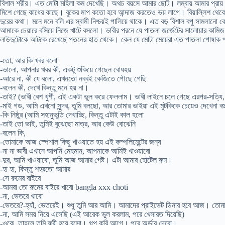
বিশাল শরীর। এত মোটা মহিলা কম দেখেছি। অথচ বয়সে আমার ছোট। লম্বায় আমার প্রায় সমা
মিশে গেছে কাধের কাছে। বুকের মাপ কতো হবে আন্দাজ করতেও ভয় লাগে। বিয়াল্লিশ থেকে প
দুরের কথা। মনে মনে বলি এর স্বামী নিশ্চয়ই পালিয়ে থাকে। এত বড় বিশাল বপু সামলানো 
আমাকে চেয়ারে বসিয়ে নিজে খাটে বসলো। ভাবীর পরনে যে পাতলা জর্জেটের সালোয়ার কামিজ,
লাউদুটোকে আটকে রেখেছে পতনের হাত থেকে। কেন যে মোটা মেয়েরা এত পাতলা পোষাক প
-তো, আর কি খবর বলো
-ভালো, আপনার খবর কী, একটু শুকিয়ে গেছেন বোধহয়
-আরে না, কী যে বলো, এখনতো নব্বই কেজিতে পৌছে গেছি
-বলেন কী, দেখে কিন্তু মনে হয় না।
-তাই? (ভাবী বেশ খুশী, এই একটা ভুল করে ফেললাম। ভাবী লাইনে চলে গেছে এরপর-সত্যি, আ
-মাই গড, আমি এখনো সুন্দর, তুমি বলছো, আর তোমার ভাইয়া এই মুটকিকে চেয়েও দেখেনা বহ
-কি নিষ্ঠুর (আমি সহানুভুতি দেখাচ্ছি, কিন্তু এটাই কাল হলো
-তাই তো ভাই, তুমিই বুঝেছো মাত্র, আর কেউ বোঝেনি
-বলেন কি,
-তোমাকে আজ স্পেশাল কিছু খাওয়াতে হয় এই কম্পলিমেন্টের জন্য
-না না ভাবী এখানে আপনি মেহমান, আপনাকে আমিই খাওয়াবো
-দুর, আমি খাওয়াবো, তুমি আজ আমার গেষ্ট। এটা আমার হোটেল রুম।
-হা হা, কিন্তু শহরতো আমার
-সে রুমের বাইরে
-আমরা তো রুমের বাইরে খাবো bangla xxx choti
-না, ভেতরে খাবো
-ভেতরে?-হ্যাঁ, ভেতরেই। শুধু তুমি আর আমি। আমাদের প্রাইভেট ডিনার হবে আজ। তোম
-না, আমি সময় নিয়ে এসেছি (এই আরেক ভুল করলাম, পরে খেসারত দিয়েছি)
-ওকে, তাহলে তুমি ফ্রী হয়ে বসো। গল্প করি আগে। পরে অর্ডার দেবো।