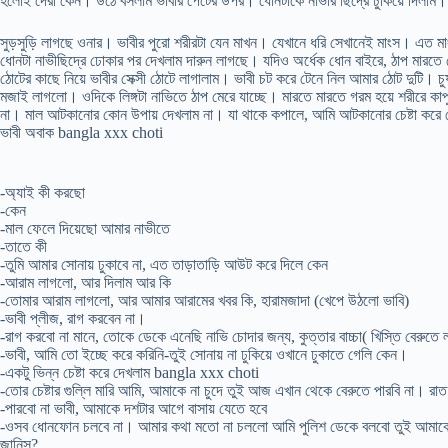
হলোই দেরী কেন। উঠে বসলাম ভাবীর পেটের উপর। ধোনটাকে নাভীর ছিদ্রে ঢুকিয়ে দিলাম
সুড়সুড়ি লাগছে ওনার। ভাবীর পুরো শরীরটা যেন মাখন। যেখানে ধরি সেখানেই মাংস। এত 
ধোনটা নাভীছিদ্রে ঢোকার পর দেখলাম দারুন লাগছে। যদিও অর্ধেক ধোন বাইরে, ঠাপ মারতে গে
ঠোটের কাছে নিয়ে ভাবীর সেক্সী ঠোটে লাগালাম। ভাবী চট করে টেনে নিল আমার ঠোট দুটি
মজাই লাগলো। ওদিকে লিঙ্গটা নাভিতে ঠাপ মেরে যাচ্ছে। মারতে মারতে গরম হয়ে শরীরে কাপ
না। মাল আটকানোর কোন উপায় দেখলাম না। যা থাকে কপালে, আমি আটকানোর চেষ্টা করে ধোনক
ভাবী অবাক bangla xxx choti
-অ্যাই কী করছো
-কেন
-মাল ফেলে দিয়েছো আমার নাভীতে
-তাতে কী
-তুমি আমার সোনায় ঢুকাবে না, এত তাড়াতাড়ি আউট করে দিলে কেন
-আরাম লাগলো, আর দিলাম আর কি
-তোমার আরাম লাগলো, আর আমার আরামের খবর কি, হারামজাদা (খেপে উঠলো ভাবি)
-ভাবী প্লীজ, রাগ করবেন না।
-রাগ করবো না মানে, তোকে ডেকে এনেছি নাভি চোদার জন্য, কুত্তার বাচ্চা( খিস্তি বেরুত
-ভাবী, আমি তো ইচ্ছে করে করিনি-তুই সোনায় না ঢুকিয়ে ওখানে ঢুকাতে গেলি কেন।
-একটু ভিন্ন চেষ্টা করে দেখলাম bangla xxx choti
-তোর চেষ্টার গুল্লি মারি আমি, আমাকে না চুদে তুই আজ এখান থেকে বেরুতে পারবি না। রাত
-পারবো না ভাবী, আমাকে দশটার আগে বাসায় যেতে হবে
-ওসব ধোনফোন চলবে না। আমার কথা মতো না চললো আমি পুলিশ ডেকে বলবো তুই আমাকে রেপ
জানিস?