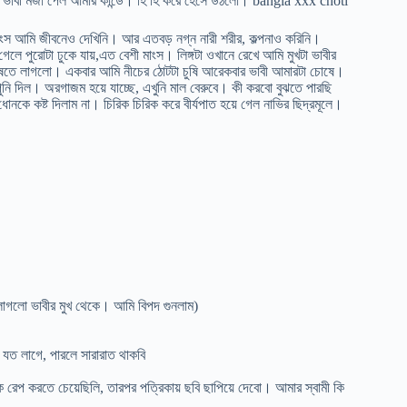
। ভাবী মজা পেল আমার কান্ডে। হি হি করে হেসে উঠলো। bangla xxx choti
মাংস আমি জীবনেও দেখিনি। আর এতবড় নগ্ন নারী শরীর, কল্পনাও করিনি।
লে পুরোটা ঢুকে যায়,এত বেশী মাংস। লিঙ্গটা ওখানে রেখে আমি মুখটা ভাবীর
। চুষতে লাগলো। একবার আমি নীচের ঠোটটা চুষি আরেকবার ভাবী আমারটা চোষে।
ুনি দিল। অরগাজম হয়ে যাচ্ছে, এখুনি মাল বেরুবে। কী করবো বুঝতে পারছি
ে কষ্ট দিলাম না। চিরিক চিরিক করে বীর্যপাত হয়ে গেল নাভির ছিদ্রমূলে।
ে লাগলো ভাবীর মুখ থেকে। আমি বিপদ গুনলাম)
 যত লাগে, পারলে সারারাত থাকবি
 করতে চেয়েছিলি, তারপর পত্রিকায় ছবি ছাপিয়ে দেবো। আমার স্বামী কি