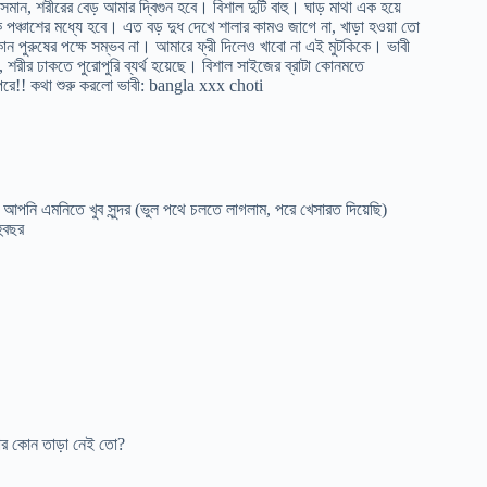
ন, শরীরের বেড় আমার দ্বিগুন হবে। বিশাল দুটি বাহু। ঘাড় মাথা এক হয়ে
ঞ্চাশের মধ্যে হবে। এত বড় দুধ দেখে শালার কামও জাগে না, খাড়া হওয়া তো
কোন পুরুষের পক্ষে সম্ভব না। আমারে ফ্রী দিলেও খাবো না এই মুটকিকে। ভাবী
 শরীর ঢাকতে পুরোপুরি ব্যর্থ হয়েছে। বিশাল সাইজের ব্রাটা কোনমতে
রে!! কথা শুরু করলো ভাবী: bangla xxx choti
পনি এমনিতে খুব সুন্দর (ভুল পথে চলতে লাগলাম, পরে খেসারত দিয়েছি)
ুবছর
ার কোন তাড়া নেই তো?