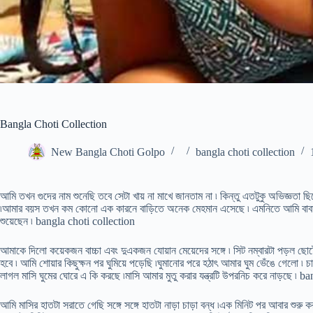
Bangla Choti Collection
New Bangla Choti Golpo
bangla choti collection
আমি তখন গুদের নাম শুনেছি তবে সেটা খায় না মাখে জানতাম না ৷ কিন্তু এতটুকু অভিজ্ঞতা ছি
৷আমার বয়স তখন কম কোনো এক কারনে বাড়িতে অনেক মেহমান এসেছে ৷ এমনিতে আমি বাবার স
শুয়েছেন ৷ bangla choti collection
আমাকে দিলো কয়েকজন বাচ্চা এবং দুএকজন যোয়ান মেয়েদের সঙ্গে ৷ সিট নম্বারটা পড়ল ছোট
হবে ৷ আমি শোয়ার কিছুক্ষন পর ঘুমিয়ে পড়েছি ৷ঘুমানোর পরে হঠাৎ আমার ঘুম ভেঁঙে গেলো 
লাগল মাসি ঘুমের ঘোরে এ কি করছে ৷মাসি আমার মুতু করার যন্ত্রটি উপরনিচ করে নাড়ছে ৷ 
আমি মাসির হাতটা সরাতে গেছি সঙ্গে সঙ্গে হাতটা নাড়া চাড়া বন্ধ ৷এক মিনিট পর আবার শুর