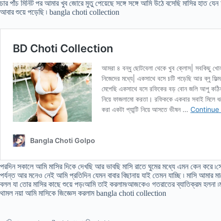
চার পাঁচ মিনিট পর আমার খুব জোরে মুতু পেয়েছে সঙ্গে সঙ্গে আমি উঠে বসেছি মাসির হাত য
আবার শুয়ে পড়েছি ৷ bangla choti collection
পরদিন সকালে আমি মাসির দিকে দেখছি আর ভাবছি মাসি রাতে ঘুমের মধ্যে এমন কেন করে ৷
পর্যন্ত আর মনেও নেই আমি প্রতিদিন যেমন বাবার বিছানায় যাই তেমন যাচ্ছি ৷ মাসি আমার
বলল যা তোর মাসির কাছে শুয়ে পড়৷আমি তাই করলাম৷আজকেও গতরাতের ব্যাতিক্রম হলনা ৷ম
থামল নয়া আমি মাসিকে জিজ্ঞেস করলাম bangla choti collection