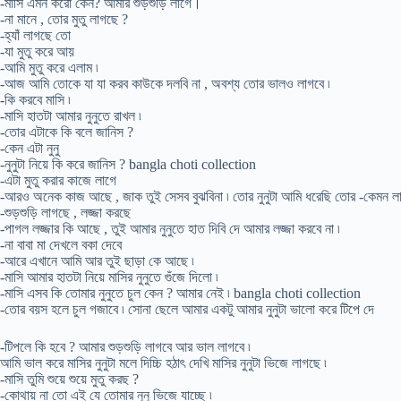
-মাসি এমন করো কেন? আমার শুড়শুড়ি লাগে।
-না মানে , তোর মুতু লাগছে ?
-হ্যাঁ লাগছে তো
-যা মুতু করে আয়
-আমি মুতু করে এলাম ৷
-আজ আমি তোকে যা যা করব কাউকে দলবি না , অবশ্য তোর ভালও লাগবে ৷
-কি করবে মাসি ৷
-মাসি হাতটা আমার নুনুতে রাখল ৷
-তোর এটাকে কি বলে জানিস ?
-কেন এটা নুনু
-নুনুটা নিয়ে কি করে জানিস ? bangla choti collection
-এটা মুতু করার কাজে লাগে
-আরও অনেক কাজ আছে , জাক তুই সেসব বুঝবিনা ৷ তোর নুনুটা আমি ধরেছি তোর -কেমন ল
-শুড়শুড়ি লাগছে , লজ্জা করছে
-পাগল লজ্জার কি আছে , তুই আমার নুনুতে হাত দিবি দে আমার লজ্জা করবে না ৷
-না বাবা মা দেখলে বকা দেবে
-আরে এখানে আমি আর তুই ছাড়া কে আছে ৷
-মাসি আমার হাতটা নিয়ে মাসির নুনুতে গুঁজে দিলো ৷
-মাসি এসব কি তোমার নুনুতে চুল কেন ? আমার নেই ৷ bangla choti collection
-তোর বয়স হলে চুল গজাবে ৷ সোনা ছেলে আমার একটু আমার নুনুটা ভালো করে টিপে দে
-টিপলে কি হবে ? আমার শুড়শুড়ি লাগবে আর ভাল লাগবে ৷
আমি ভাল করে মাসির নুনুটা মলে দিচ্চি হঠাৎ দেখি মাসির নুনুটা ভিজে লাগছে ৷
-মাসি তুমি শুয়ে শুয়ে মুতু করছ ?
-কোথায় না তো এই যে তোমার নুনু ভিজে যাচ্ছে ৷