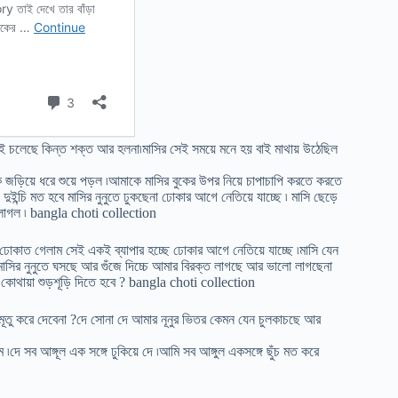
ুসেই চলেছে কিন্ত শক্ত আর হলনা৷মাসির সেই সময়ে মনে হয় বাই মাথায় উঠেছিল
ে জড়িয়ে ধরে শুয়ে পড়ল ৷আমাকে মাসির বুকের উপর নিয়ে চাপাচাপি করতে করতে
ং দুইন্চি মত হবে মাসির নুনুতে ঢুকছেনা ঢোকার আগে নেতিয়ে যাচ্ছে ৷ মাসি ছেড়ে
ে লাগল ৷ bangla choti collection
ঢোকাত গেলাম সেই একই ব্যাপার হচ্ছে ঢোকার আগে নেতিয়ে যাচ্ছে ৷মাসি যেন
সির নুনুতে ঘসছে আর গুঁজে দিচ্চে আমার বিরক্ত লাগছে আর ভালো লাগছেনা
 কোথায়া শুড়শূড়ি দিতে হবে ? bangla choti collection
ূতু করে দেবেনা ?দে সোনা দে আমার নূনুর ভিতর কেমন যেন চুলকাচছে আর
 ৷দে সব আঙ্গূল এক সঙ্গে ঢুকিয়ে দে ৷আমি সব আঙ্গুল একসঙ্গে ছুঁচ মত করে