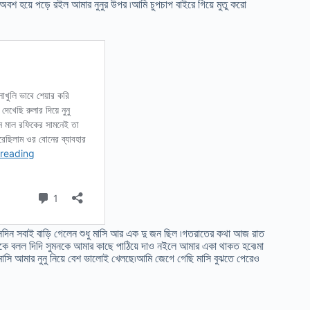
েন অবশ হয়ে পড়ে রইল আমার নুনুর উপর ৷আমি চুপচাপ বাইরে গিয়ে মুতু করো
সেদিন সবাই বাড়ি গেলেন শুধু মাসি আর এক দু জন ছিল ৷গতরাতের কথা আজ রাত
 মাকে বলল দিদি সুমনকে আমার কাছে পাঠিয়ে দাও নইলে আমার একা থাকত হবে৷মা
াসি আমার নুনু নিয়ে বেশ ভালোই খেলছে৷আমি জেগে গেছি মাসি বুঝতে পেরেও