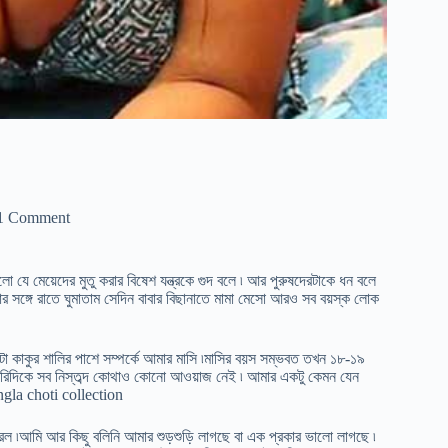
1 Comment
লো যে মেয়েদের মুতু করার বিষেশ যন্ত্রকে গুদ বলে ৷ আর পুরুষদেরটাকে ধন বলে
ঙ্গে রাতে ঘুমাতাম সেদিন বাবার বিছানাতে মামা মেসো আরও সব বয়স্ক লোক
ো কাকুর শালির পাশে সম্পর্কে আমার মাসি ৷মাসির বয়স সম্ভবত তখন ১৮-১৯
৷ চারিদিকে সব নিস্তব্দ কোথাও কোনো আওয়াজ নেই ৷ আমার একটু কেমন যেন
bangla choti collection
ু করল ৷আমি আর কিছু বলিনি আমার শুড়শুড়ি লাগছে বা এক প্রকার ভালো লাগছে ৷