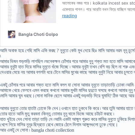
আমি অবাক হয়ে গেছি মাসি একি করছ ? নুনুতে কেউ মুখ দেয়ে ছিঃ৷ মাসি আমার নরম নূনূ চ
৷
আমার ভিষন শুড়শুড়ি লাগছিল ৷অনেকক্ষন চোঁসার পরে আমার নুনু শক্ত মত হতে মাসি আমাক
আমার নুনুটা হাত দিয়ে মাসির নুনুতে গুঁজে দিচ্ছে ৷ আমার নূনূটা তখন বেশি বড় ছিল না শরু এব
দেওয়ার মেয়ে নয় আমার বগলটা ধরে টেনে মাসির মুখের কাছে আমার নুনুটা নিয়ে আবার চুসত
একটু চোঁসার পরে আবার শক্ত হতে মাসি বলল যা সোনা আমার নূনূতে তাড়াতাড়ি ঢোকা ৷আমি 
আমাকে খেয়ে ফেলবে এমন করছে কখনো আমার মুখটা মাসির দুদুতে ঘসছে কখনো আমার নূনু মা
৷মাসি আমার ঘুম ধরছে।সোনা মানিক ছেলে আমার একটু শুড়শুড়ি দিয়ে ঘুমাবি? ঠিক আছে আর
আমার নুনুতে তোর হাতটা ঢোকে কি দেখ।ওখানে হাত ঢুকবে কি করে ৷ আর তুমি আমার হাতে ম
তোর হাতে আমি মুতু করবনা ৷কিন্তু তোমার নুনু ঘামে ভিজে আছে চটচট করছে ৷
হাত ধুইয়ে দেব সোনা তাড়া তাড়ি দে ৷আমি একটা আঙ্গুল পুরুত করে মাসির নুনুতে ঢুকিয়ে দিলাম
খেপে গিয়ে মাসির নুনূর ছিদ্রতে রেখে জোরে ঠেলে দিলাম আঙ্গুলগুলো ঢুকে গেছে।
আর একটু দে সোনা ৷ bangla choti collection