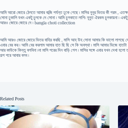
আমি আরো জোরে ঠেলতে আমার কব্জি পর্যন্ত ঢূকে গেছে ৷ মাসির নুনূর ভিতর কী গরম , এতক্ষ
সোনা ঢুকালি যখন একটু চুলকে দে সোনা ৷ আমি চুলকাতে লাগি৷ নূনুত ঐরকম চুলকায়না ৷ একটু
আরও জোরে জোরে দে ৷ bangla choti collection
আমি আরও জোরে জোরে ভিতর বাহির করছি , মাসি আহ উহ সোনা আমার কি ভালো লাগছে দে আর
এবার বের কর ৷ আমি বের করলাম আমার হাত ছি ছি সে কি অবস্থা ৷ মাসি আমার ভিজে হাতটা 
আর কাউকে কিন্তু বলবিনা ৷না মাসি পরের দিন বাড়ি গেল ৷ মাসির সঙ্গে এবার যখন দেখা হলো 
গল্প পরে আবার বলব ৷
Related Posts