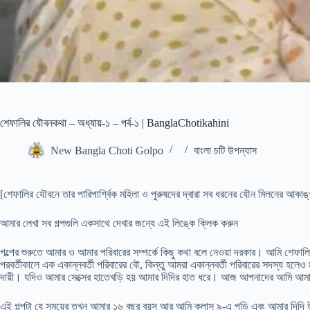
শেফালির যৌবনকথা – অধ্যায়-১ – পর্ব-১ | BanglaChotikahini
New Bangla Choti Golpo
বাংলা চটি উপন্যাস
[শেফালির যৌবনে তার পারিপার্শ্বিক মহিলা ও পুরুষদের দ্বারা সব ধরনের যৌন মিলনের আকাঙ্খা
আমার লেখা সব গল্পগুলি একসাথে দেখার জন্যে এই লিঙ্কে ক্লিক করুন
গল্পের শুরুতে আমার ও আমার পরিবারের সম্পর্কে কিছু কথা বলে নেওয়া দরকার। আমি শেফালি
পরবর্তীকালে এক একান্নবর্তী পরিবারের বৌ, কিন্তু আমরা একান্নবর্তী পরিবারের সদস্য হ
দায়ী। যদিও আমার সেক্সের হাতেখড়ি হয় আমার দিদির হাত ধরে। আজ আপনাদের আমি আমার 
এই গল্পটা যে সময়ের তখন আমার ১৬ বছর বয়স আর আমি ক্লাস ৯-এ পড়ি এবং আমার দিদি উচ্