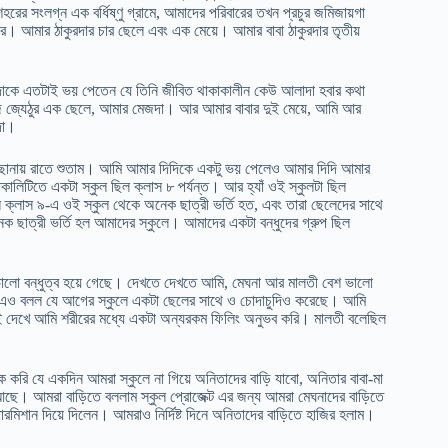
রের সংলগ্ন এক বর্ধিষ্ণু গ্রামে, আমাদের পরিবারের তখন প্রচুর জমিজায়গা
। আমার ঠাকুরদার চার ছেলে এবং এক মেয়ে। আমার বাবা ঠাকুরদার তৃতীয়
ুরদাকে এতটাই ভয় পেতেন যে তিনি জীবিত থাকাকালীন কেউ আলাদা হবার কথা
জ জ্যেঠুর এক ছেলে, আমার মেজদা। আর আমার বাবার দুই মেয়ে, আমি আর
দা।
ছানায় রাতে শুতাম। আমি আমার দিদিকে একটু ভয় পেলেও আমার দিদি আমার
লিটিতে একটা স্কুল ছিল ক্লাস ৮ পর্যন্ত। আর হ্যাঁ ওই স্কুলটা ছিল
্লাস ৯-এ ওই স্কুল থেকে অনেক ছাত্রী ভর্তি হত, এবং তারা ছেলেদের সাথে
ছাত্রী ভর্তি হল আমাদের স্কুলে। আমাদের একটা বন্ধুদের গ্রুপ ছিল
ব ভালো বন্ধুত্ব হয়ে গেছে। দেখতে দেখতে আমি, মেঘনা আর মালতী বেশ ভালো
 এও বলল যে আগের স্কুলে একটা ছেলের সাথে ও চোদাচুদিও করেছে। আমি
ই দেখে আমি শরীরের মধ্যে একটা অন্যরকম ফিলিং অনুভব করি। মালতী বলেছিল
 করি যে একদিন আমরা স্কুলে না গিয়ে অনিতাদের বাড়ি যাবো, অনিতার বাবা-মা
আছে। আমরা বাড়িতে বললাম স্কুল প্রোজেক্ট এর জন্য আমরা মেঘনাদের বাড়িতে
রমিশান দিয়ে দিলেন। আমরাও নির্দিষ্ট দিনে অনিতাদের বাড়িতে হাজির হলাম।