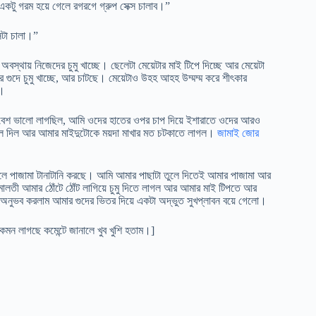
 একটু গরম হয়ে গেলে রগরগে গ্রুপ সেক্স চালাব।”
েটা চালা।”
স্থায় নিজেদের চুমু খাচ্ছে। ছেলেটা মেয়েটার মাই টিপে দিচ্ছে আর মেয়েটা
র গুদে চুমু খাচ্ছে, আর চাটছে। মেয়েটাও উহহ আহহ উম্মম্ম করে শীৎকার
ম।
বেশ ভালো লাগছিল, আমি ওদের হাতের ওপর চাপ দিয়ে ইশারাতে ওদের আরও
খুলে দিল আর আমার মাইদুটোকে ময়দা মাখার মত চটকাতে লাগল।
জামাই জোর
লে পাজামা টানাটানি করছে। আমি আমার পাছাটা তুলে দিতেই আমার পাজামা আর
 মালতী আমার ঠোঁটে ঠোঁট লাগিয়ে চুমু দিতে লাগল আর আমার মাই টিপতে আর
অনুভব করলাম আমার গুদের ভিতর দিয়ে একটা অদ্ভুত সুখপ্লাবন বয়ে গেলো।
েমন লাগছে কমেন্টে জানালে খুব খুশি হতাম।]