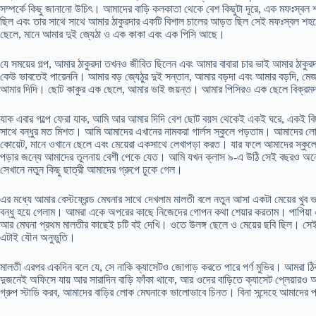
সম্পর্কে কিছু জানানো উচিৎ। আমাদের বাড়ি কলকাতা থেকে বেশ কিছুটা দূরে, এক মফঃস্বল শহ
ছিল এবং তার সাথে সাথে আমার ঠাকুরদার একটি বিশাল চালের আড়ত ছিল সেই মফঃস্বল শহরে
ছেলে, মানে আমার দুই জ্যেঠা ও এক কাকা এবং এক পিসি আছে।
যে সময়ের গল্প, আমার ঠাকুরদা তখনও জীবিত ছিলেন এবং আমার বাবারা চার ভাই আমার ঠাক
কেউ ভাবতেই পারেননি। আমার বড় জ্যেঠুর দুই সন্তান, আমার বড়দা এবং আমার বড়দি, মে
আমার দিদি। ছোট কাকুর এক ছেলে, আমার ভাই জয়ন্ত। আমার পিসিরও এক ছেলে বিক্রম
যাক এবার গল্পে ফেরা যাক, আমি আর আমার দিদি বেশ ছোট বয়স থেকেই একই ঘরে, একই বি
সাথে বন্ধুর মত মিশত। আমি আমাদের এখানের নামকরা গার্লস স্কুলে পড়তাম। আমাদের লোকা
কোয়েট, মানে ওখানে ছেলে এবং মেয়েরা একসাথে লেখাপড়া করত। যার ফলে আমাদের স্কুলে ক
পড়ার জন্যে আমাদের তুলনায় বেশী পেকে যেত। আমি যখন ক্লাস ৯-এ উঠি সেই বছরও অনেক 
সেখানে নতুন কিছু ছাত্রী আমাদের গ্রুপে ঢুকে গেল।
এর মধ্যে আমার বেস্টফ্রেন্ড মেঘনার সাথে দেখলাম মালতী বলে নতুন আসা একটা মেয়ের খু
বন্ধু হয়ে গেলাম। আমরা একে অপরের কাছে নিজেদের গোপন কথা শেয়ার করতাম। পাপিয়া
আর মেঘনা প্রথম মালতীর কাছেই চটি বই দেখি। ওতে উলঙ্গ ছেলে ও মেয়ের ছবি ছিল। সে
এটাই যৌন অনুভুতি।
মালতী এরপর একদিন বলে যে, সে নাকি ক্যাসেটও জোগাড় করতে পারে পর্ণ মুভির। আমরা ঠিক
দুজনেই অফিসে যায় আর সারাদিন বাড়ি ফাঁকা থাকে, আর ওদের বাড়িতে ক্যাসেট প্লেয়ারও 
গ্রুপ স্টাডি করব, আমাদের বাড়ির লোক মেঘনাকে ভালোভাবে চিনত। বিনা সন্দেহে আমাদের পা