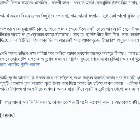
মালতী তিনটে ক্যাসেট এনেছিল। মালতী বলল, “প্রথমে একটা রোম্যান্টিক টাইপ ফিল্ম চালাব,
আমরা এইসব বিষয়ে তেমন কিছুই জানতাম না, তাই আমরা বললাম, “তুই যেটা ভালো বুঝিস স
ও প্রথমে যে ক্যাসেটটা চালাল, তাতে পরদায় ভেসে উঠল একটা ছেলে আর একটা মেয়ে উলঙ্গ অব
নিজের হাতের মধ্যে ছেলেটার কলাটা চটকাচ্ছে। তারপর ছেলেটা ধীরে ধীরে নিচে নেমে মেয়েটা
দিচ্ছে। আমি টিভির দিকে মগ্ন ছিলাম আর সেই সময় আমার বুকের উপর চাপ অনুভব করলা
দেখি আমার দুদিকে বসে পাপিয়া আর অনিতা আমার দুধদুটো আস্তে আস্তে টিপছে। আমার 
জোরে জোরে টেপার জন্যে অনুরোধ করলাম। পাপিয়া বুঝতে পেরে আমার চুড়িদার আর ব্রা 
করে শাশুড়ির পুটকি মারলো
আমি সুখের আবেশে চোখ বন্ধ করে ফেলেছিলাম, তখন অনুভব করলাম আমার পাজামার দড়ি খু
প্যান্টি একসাথে খুলে আমাকে পুরো উলঙ্গ করে দিয়ে আমার গুদ চাটতে লাগল মেঘনা। এদিকে
আমার নিপলগুলো ডলে দিতে লাগল। আমার সারা শরীরে একটা কারেন্ট খেলে গেলো আর আমি 
[এরপর আমরা আর কি কি করলাম, তা জানতে পরবর্তী পর্বের অপেক্ষা করুন। এছাড়াও গল্পটা ক
[ধন্যবাদ]