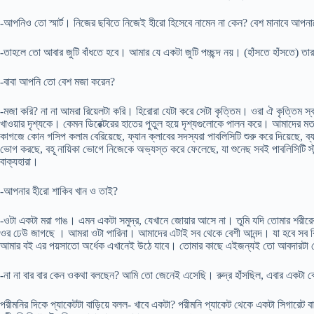
-আপনিও তো স্মার্ট। নিজের ছবিতে নিজেই হীরো হিসেবে নামেন না কেন? বেশ মানাবে আপন
-তাহলে তো আবার জুটি বাঁধতে হবে। আমার যে একটা জুটি পচ্ছন্দ নয়। (হাঁসতে হাঁসতে) ত
-বাবা আপনি তো বেশ মজা করেন?
-মজা করি? না না আমরা রিয়েলটা করি। হিরোরা যেটা করে সেটা কৃত্তিম। ওরা ঐ কৃত্তিম স্
খাওয়ার দৃশ্যকে। কেমন ডিরেক্টরের হাতের পুতুল হয়ে দৃশ্যগুলোকে পালন করে। আমাদের মতন 
কাগজে কোন গসিপ কলাম বেরিয়েছে, ফ্যান ক্লাবের সদস্যরা পাবলিসিটি শুরু করে দিয়েছে, 
ভোগ করছে, বহূ নায়িকা ভোগে নিজেকে অভ্যস্ত করে ফেলেছে, যা শুনেছ সবই পাবলিসিটি স্
বাক্যহারা।
-আপনার হীরো শাকিব খান ও তাই?
-ওটা একটা মরা গাঙ। এমন একটা সমুদ্র, যেখানে জোয়ার আসে না। তুমি যদি তোমার শরীরের 
ওর ঢেউ জাগছে । আমরা ওটা পারিনা। আমাদের এটাই সব থেকে বেশী আনন্দ। যা হবে সব কি
আমার বই এর পয়সাতো অর্ধেক এখানেই উঠে যাবে। তোমার কাছে এইজন্যই তো আবদারটা 
-না না বার বার কেন ওকথা বলছেন? আমি তো জেনেই এসেছি। রুদ্র হাঁসছিল, এবার একটা 
পরীমনির দিকে প্যাকেটটা বাড়িয়ে বলল- খাবে একটা? পরীমনি প্যাকেট থেকে একটা সিগারেট ব