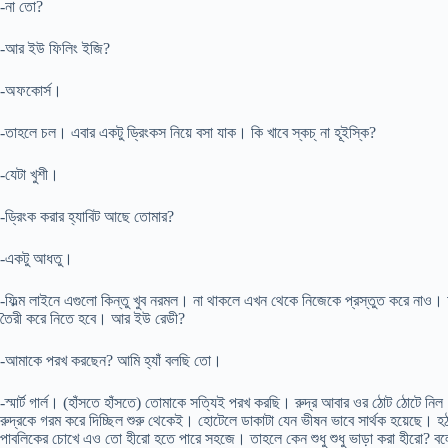
-না তো?
-আর ইউ ফিলিং ইজি?
-অফকোর্স।
-তাহলে চল। এবার একটু ড্রিংকস নিয়ে বসা যাক। কি খাবে স্কচ্ না হূইস্কি?
-যেটা খুশী।
-ড্রিংক করার হ্যাবিট আছে তোমার?
-একটু আধতু।
-ফিল্ম লাইনে এগুলো কিন্তু খুব নরমল। না থাকলে এখন থেকে নিজেকে প্রস্তুত করে নাও।
তৈরী করে নিতে হবে। আর ইউ রেডী?
-আমাকে পরখ করছেন? আমি হ্যাঁ বলছি তো।
-স্মার্ট গার্ল। (হাঁসতে হাঁসতে) তোমাকে সত্যিই পরখ করছি। রুদ্র আবার ওর ঠোট ঠোটে নিল। 
রুদ্রকে গরম করে দিচ্ছিল শুরু থেকেই। হোটেলে ডাকাটা যেন ভীষন ভাবে সার্থক হয়েছে। হঠ
পাবলিকের চোখে এও তো হীরো হতে পারে সহজে। তাহলে কেন শুধু শুধু ভাড়া করা হীরো? বল