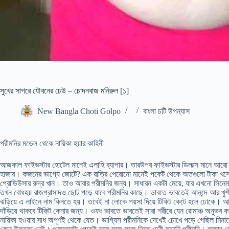
সুখের সাগরে যৌবনের ঢেউ – চোদনবাজ মনিরুল [১]
New Bangla Choti Golpo
বাংলা চটি উপন্যাস
পরীমনির মডেল থেকে নায়িকা হয়ার কাহিনী
আজকাল ফাইভস্টার হোটেল মানেই এলাহি ব্যাপার। তারউপর ফাইভস্টার ডিলাক্স মানে আরো
হাজার। কজনের ভাগ্যে জোটে? এক রাত্রি পেরোনো মানেই পকেট থেকে অতগুলো টাকা খসে বের
প্রোডিউসার রুদ্র খান। তাও আবার পরীমনির জন্য। সাধারন একটা মেয়ে, যার এখনো সিনে
তখন বোধহয় রাজপ্রাসাদও ছোট পড়ে যাবে পরীমনির কাছে। ভাবতে ভাবতেই আনন্দে আর খুশী
ঝড়িয়ে এ লাইনে নাম কিনতে হয়। তবেই না লোকে পয়সা দিয়ে টিকিট কেটে হলে ঢোকে। আ
দাঁড়িয়ে থাকবে টিকিট কেনার জন্য। ওফঃ ভাবতে ভাবতেই সারা শরীরে যেন রোমাঞ্চ অনুভব ক
নায়িকা হওয়ার সাধ অপূর্ণই থেকে যেত। ভাগ্যিস পরীমনিকে দেখেই চোখে পড়ে গেছিল মিন