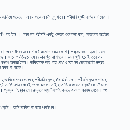
ওকে জড়িয়ে ধরেছে। এবার ওকে একটা চুমু খাবে। পরীমনি মুখটা বাড়িয়ে দিয়েছে।
াপি ফর ইউ । এবার চল পরীমনি একটু এনজয় শুরু করা যাক, আজকের রাতটার
রুদ্র। ওর শরীরের মধ্যে একটা আলাদা রকম জোশ। প্রচন্ড রকম সেক্স। যেন
ছে। জানে প্রতিদানে যেন কোন খুঁত না থাকে। রুদ্র খুশী হলেই তবে ওর
ে পঞ্চাশ হাজার টাকা। জয়িতাকে আর পায় কে? ওতো সব জেনেশুনেই রুদ্রর
ন ফাঁক না থাকে।
ুদ্র হাত দিয়ে ধরে ফেলেছে পরীমনির বুকদুটোর একটাকে। পরীমনি বুঝতে পারছে
ছে? সন্মতি যখন পেয়েই গেছে রুদ্রও তাই হাত দিয়ে জয়িতার বুকটাকে চটকাতে
প্রশ্রয়, ইন্ধন যেন রুদ্রকে স্যাটিশফাই করছে একদম প্রথম থেকে। ওঃ
 ব্রেষ্ট। আমি তারিফ না করে পারছি না।