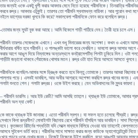
কোন ইয়ত্তা নেই। প্রস্তাবটা পেয়েই সঙ্গে সঙ্গে লুফে নিতে দেরী করেনি পরীমনি। হাজ
তার জন্যই ওকে একটু খুশী করার আবদার মেনে নিতে হয়েছে পরীমনিকে। তিনরাত্রি পরীমনির শরী
করবে রুদ্র। আবদার এটুকুই। তারপর তো পরীমনি স্বনামধন্য নায়িকা। আর পুরোন কথা মনেও 
নইলে ভাগ্যের দরজা খুলবে কি করে? সকালবেলা পরীমনিকে ফোন করে বলেছিল রুদ্র।
-তোমার জন্য স্যুট বুক করা আছে। আমি বিকেলে গাড়ী পাঠিয়ে দেব। তৈরী হয়ে চলে এস।
পরীমনি তারপর সেজেগুজে এখানে। এখন শুধু মিনারেরর জন্য অপেক্ষা। কখন ও এখানে আসবে।
বীর্যধারায় বর্ষিত হবে পরীমনি। ও পালঙ্কটা ভালো করে দেখছিল। ভাবলো রুদ্র আসার আগে এ
করার আগে আঙুল দিয়ে নিম্নাঙ্গের অন্তঃস্থলে কনট্রাসেপটিভ্ পিলটা ঢুকিয়ে দিল। ওটা গলতে
শাড়ীটা জড়ানো থাকবে পেঁয়াজের খোসার মতন। রুদ্র ওটা হাত দিয়ে আসতে আসতে খুলবে। তা
পরীমনিকে বলেছিল-আমার সঙ্গে ড্রিঙ্ক করতে হবে কিন্তু তোমাকে। তারপর আমরা বিছানায়
পাল্লায় পড়ে। এসবই ভাবছিল, আর অধীর আগ্রহে অপেক্ষা করছিল রুদ্র খানের জন্য। এ
গলাটা শুনতে পেল। গলাটা রুদ্রর। ওকে উইশ করছে। যেন অভিবাদনের কি সুন্দর কায়দা।
– পরীমনি ডারলিং। আর ইউ রেডী? আমি আসছি তাহলে। থ্যাঙ্ক ইউ তোমাকে, আমার প্রস
পরীমনি অল দ্যা বেস্ট।
কে কাকে থ্যাঙ্ক ইউ জানাচ্ছ। এতো পরীমনি স্বপ্ন। যা সফল হতে চলেছে শীঘ্রই। রুদ্
সেখানে কিনা রূদ্রনীল? মোবাইলটা বিছানায় রেখে পরীমনি হাঁসছিল আর ভাবছিল। সাদা সিল
হবে। কৃতজ্ঞতা রিটার্নের পদ্ধতিটা যদি সেক্সে মাধ্যমে বিলিয়ে দেওয়া যায় তাহলেই কেল্ল
আসবে সুটকেশ ভর্তি করে। পরীমনির সাথে সাক্ষাত করার জন্য কাউকে অ্যাপোয়েন্টমেন্ট ন
খেয়ে পড়বে ওকে দেখার জন্য। নিজেই নিজেকে উইশ করছিল, বুড়ো আঙুলটা আয়নার সামনে 