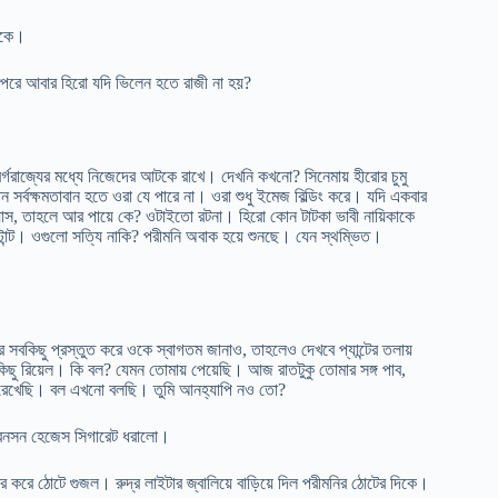
াকে।
ারপরে আবার হিরো যদি ভিলেন হতে রাজী না হয়?
বর্গরাজ্যের মধ্যে নিজেদের আটকে রাখে। দেখনি কখনো? সিনেমায় হীরোর চুমু
সর্বক্ষমতাবান হতে ওরা যে পারে না। ওরা শুধু ইমেজ বিল্ডিং করে। যদি একবার
ব্যাস, তাহলে আর পায়ে কে? ওটাইতো রটনা। হিরো কোন টাটকা ভাবী নায়িকাকে
টান্ট। ওগুলো সত্যি নাকি? পরীমনি অবাক হয়ে শুনছে। যেন স্থম্ভিত।
সবকিছু প্রস্তুত করে ওকে স্বাগতম জানাও, তাহলেও দেখবে প্যান্টের তলায়
ছু রিয়েল। কি বল? যেমন তোমায় পেয়েছি। আজ রাতটুকু তোমার সঙ্গ পাব,
রেখেছি। বল এখনো বলছি। তুমি আনহ্যাপি নও তো?
বেনসন হেজেস সিগারেট ধরালো।
ার করে ঠোটে গুজল। রুদ্র লাইটার জ্বালিয়ে বাড়িয়ে দিল পরীমনির ঠোটের দিকে।