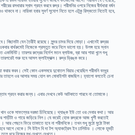
ার হোক এ রকম নায়িকা হওয়ার সুযোগ জীবনে কতজনের আসে? পরীমনি যে পেয়েছে,
রের রসধারার স্বাদ গ্রহন করবে রুদ্র। পরীমনির ওপরে নিজের বীর্যধারা বর্ষন
থাকবে না। নায়িকা হবার সুবর্ণ সুযোগ নিতে হলে এটুকু রিস্কতো নিতেই হবে,
 বিছানাটা যেন তৈরীই রয়েছে। সুন্দর চাদর দিয়ে মোড়া। এখানেই রুদ্রর
কবার বার্থরুমেই নিজেকে প্রস্তুত করে নিলে ভালো হয়। উলঙ্গ হয়ে স্নান
 একমিনিট। তারপর রুদ্রের নির্দেশ মতন ব্লাউজ, ব্রা আর শায়া খুলে শুধু
রপরেই শুরু হবে আসল ক্লাইম্যাক্স। রুদ্র ড্রিঙ্ক করে।
 যা করার করব। সেই কোন একসময়ে দুবোতল বিয়ার খেয়েছিল পরীমনি বন্ধুর
বার তাহলে ওর আসার সময় হোল বল মোবাইলটা বাজছিল। হ্যালো বলতেই চেনা
্তাব গ্রহন করার জন্য। এবার দেখবে কেউ আটকাতে পারবে না তোমাকে।
র খান ওকে সাফল্যের দরজা চিনিয়েছে। থ্যাঙ্ক ইউ তো ওর দেবার কথা। আর
্কের শাড়ীটা ও গায়ে জড়িয়ে নিল। যে করেই হোক রুদ্রকে আজ খুশী করতেই
ফতে । আর পেছনে ফিরে তাকাতে হবে না পরীমনিকে। তখন শুধু মুঠো মুঠো টাকা
িতে হবে আগে থেকে। সি উইল বি দা টপ অ্যাকট্রেস ইন ঢালিউড । লোকে হূমড়ী
তুলে ধরে নিজের মুখ দেখতে দেখতে।