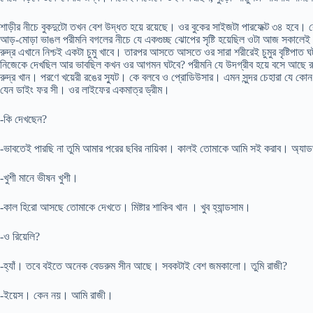
শাড়ীর নীচে বুকদুটো তখন বেশ উদ্ধত হয়ে রয়েছে। ওর বুকের সাইজটা পারফেক্ট ৩৪ হবে। 
আড়-মোড়া ভাঙল পরীমনি বগলের নীচে যে একগুচ্ছ ঝোপের সৃষ্টি হয়েছিল ওটা আজ সকালেই ব
রুদ্র এখানে নিশ্চই একটা চুমু খাবে। তারপর আসতে আসতে ওর সারা শরীরেই চুমুর বৃষ্টিপাত
নিজেকে দেখছিল আর ভাবছিল কখন ওর আগমন ঘটবে? পরীমনি যে উদগ্রীব হয়ে বসে আছে রু
রুদ্র খান। পরণে খয়েরী রঙের স্যুট। কে বলবে ও প্রোডিউসার। এমন সুন্দর চেহারা যে কো
যেন ডাইং ফর সী। ওর লাইফের একমাত্র ড্রীম।
-কি দেখছেন?
-ভাবতেই পারছি না তুমি আমার পরের ছবির নায়িকা। কালই তোমাকে আমি সই করাব। অ্যাডভান
-খুশী মানে ভীষন খুশী।
-কাল হিরো আসছে তোমাকে দেখতে। মিষ্টার শাকিব খান । খুব হ্যান্ডসাম।
-ও রিয়েলি?
-হ্যাঁ। তবে বইতে অনেক বেডরুম সীন আছে। সবকটাই বেশ জমকালো। তুমি রাজী?
-ইয়েস। কেন নয়। আমি রাজী।