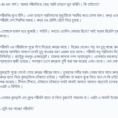
-বাঃ গুড গার্ল। আমার পরীমনিকে বেছে আমি তাহলে ভুল করিনি। কি তাইতো?
পরীমনির মুখে হাঁসি। এখন তাহলে প্রতিদানের মূহূর্তটাকে স্মরনীয় করে তোলা যাক। রুদ্র 
শরীরটা বেশ সিরসির করছে। রুদ্র ওর ঠোটটা ঠোটে নিয়ে চুষছে।
-তোমাকে ছমাস ধরে খুজেছি। পাইনি। বলতো এতদিন কোথায় ছিলে? আই অ্যাম রিয়েলি হ্য
জন্য।
পরীমনি ওর শরীরটাকে পুরো সঁপে দিয়েছে রুদ্রর কাছে। হিরোর থেকেও গাঢ় ঘন চুমু খাচ্ছে 
কামের আসক্তি থাকলে তবেই চুমু খাওয়ার ধরণ এরকম হয়ে থাকে। পরীমনি শুধু প্রতিদান দিচ্
নিশ্চিন্তি। রাতটুকু ভরপুর এনজয়মেন্ট। তারপর কালকে নগদ অ্যাডভান্স। একেবারে কড়কড়
প্রস্তাবে রাজী হয়েছে। মনপ্রাণ ঢেলে রুদ্রকে খুশী করা শুরু করেছে এখন থেকে। যেন কো
বুকদুটো পুরো লেপ্টে গেছে রুদ্রর শরীরের সাথে। চুম্বনের গভীর স্বাদ নেবার সাথে সাথে র
রুদ্র হাতে নিয়ে বুকদুটোকে চটকাতে চাইছে। প্রতিবাদ না করলে বুঝে নিতে হবে সে কি চাই
শুরু করেছে। টিপতে টিপতে, চটকাতে চটকাতে দলাই মালাই আসতে আসতে বাড়তেই চলেছে। 
ওয়াট এ বিগিনিং।
-তোমার বুকদুটো এত সুন্দর পরীমনি হাতে না নিলে বুঝতেই পারতাম না। ওয়াট এ লাভলি ইয়োর
–তুমি ভয় পাচ্ছো পরীমনি?