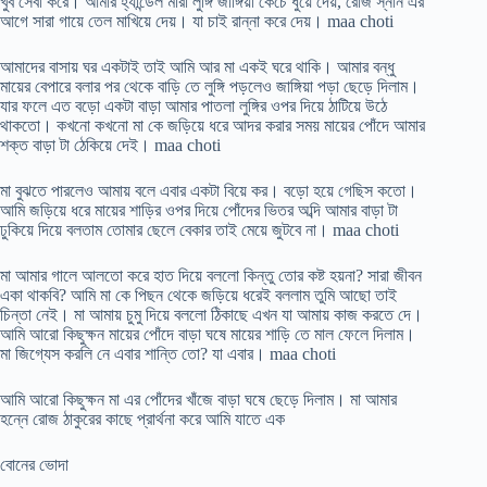
খুব সেবা করে। আমার হ্যান্ডেল মারা লুঙ্গি জাঙ্গিয়া কেচে ধুয়ে দেয়, রোজ স্নান এর
আগে সারা গায়ে তেল মাখিয়ে দেয়। যা চাই রান্না করে দেয়। maa choti
আমাদের বাসায় ঘর একটাই তাই আমি আর মা একই ঘরে থাকি। আমার বন্ধু
মায়ের বেপারে বলার পর থেকে বাড়ি তে লুঙ্গি পড়লেও জাঙ্গিয়া পড়া ছেড়ে দিলাম।
যার ফলে এত বড়ো একটা বাড়া আমার পাতলা লুঙ্গির ওপর দিয়ে ঠাটিয়ে উঠে
থাকতো। কখনো কখনো মা কে জড়িয়ে ধরে আদর করার সময় মায়ের পোঁদে আমার
শক্ত বাড়া টা ঠেকিয়ে দেই। maa choti
মা বুঝতে পারলেও আমায় বলে এবার একটা বিয়ে কর। বড়ো হয়ে গেছিস কতো।
আমি জড়িয়ে ধরে মায়ের শাড়ির ওপর দিয়ে পোঁদের ভিতর অব্দি আমার বাড়া টা
ঢুকিয়ে দিয়ে বলতাম তোমার ছেলে বেকার তাই মেয়ে জুটবে না। maa choti
মা আমার গালে আলতো করে হাত দিয়ে বললো কিন্তু তোর কষ্ট হয়না? সারা জীবন
একা থাকবি? আমি মা কে পিছন থেকে জড়িয়ে ধরেই বললাম তুমি আছো তাই
চিন্তা নেই। মা আমায় চুমু দিয়ে বললো ঠিকাছে এখন যা আমায় কাজ করতে দে।
আমি আরো কিছুক্ষন মায়ের পোঁদে বাড়া ঘষে মায়ের শাড়ি তে মাল ফেলে দিলাম।
মা জিগ্যেস করলি নে এবার শান্তি তো? যা এবার। maa choti
আমি আরো কিছুক্ষন মা এর পোঁদের খাঁজে বাড়া ঘষে ছেড়ে দিলাম। মা আমার
হন্নে রোজ ঠাকুরের কাছে প্রার্থনা করে আমি যাতে এক
বোনের ভোদা