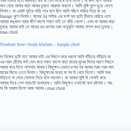
গরম লাভার মতো জ্বলন্ত বীর্য মা যেন নিমেষে শুষে নিলো। মা রুপী মাগি আমার
মাল খেয়ে আমার বাড়া আবার চুষতে আরম্ভ করলো। আমি লুঙ্গি খুলে ছুড়ে ফেলে
দিলাম। মা একটা সুতির শাড়ি পরে বসে ছিল আমি আঁচল সরিয়ে দিয়ে মা এর
blauge খুলে দিলাম। মায়ের 34 সাইজ এর ফর্সা দুধ দুটো ঠিকরে বেরিয়ে এসে
আমার কঙ্কাল প্রায় জীর্ণ কালো শক্ত থাই তে বাড়ি খেলো। এখন মা আমার বাড়া
চুষছে আমার থাই তে মায়ের দুধ গুলোর নরম অনুভূতি আমায় পাগল করে তুলছে।
maa choti
Noukate bose choda khelam – bangla choti
মা নিজের দুটো হাত আমার থাই এর পিছনে করে ধরলো আমি দাঁড়িয়ে দাঁড়িয়ে মা
এর নরম ঠোঁটের পর্দা ভেদ করে শক্ত কালো বাড়া মায়ের মুখের ভিতর আগে পিছনে
সঞ্চার করে দিতে লাগলাম আবার l কিছুক্ষন এভাবে চলার পর আমার গরম গরম মাল
মায়ের জিভে ঢেলে দিলাম। কিছুক্ষনের মধ্যে মা সব টা খেয়ে নিলো। আমি আর
দাঁড়াতে না পেরে সোফায় গিয়ে বসে পড়লাম। মা আমার লুঙ্গি টা সেলাই করে
আমায় দিয়ে গেল ল্যাংটো অবস্থায়। আমি কিছুক্ষন ওভাবেই বসে রইলাম। আঃ
মা কি আরাম দিলো আজ আমায়।maa choti