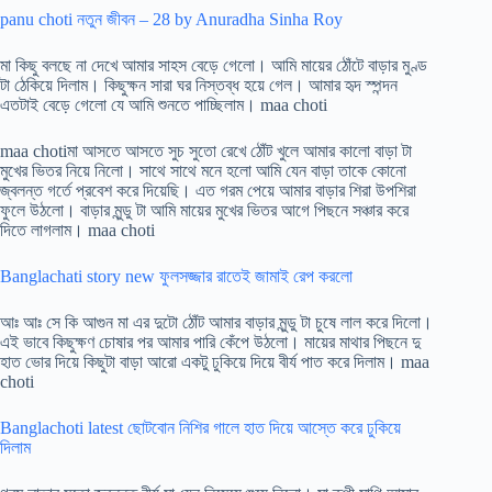
panu choti নতুন জীবন – 28 by Anuradha Sinha Roy
মা কিছু বলছে না দেখে আমার সাহস বেড়ে গেলো। আমি মায়ের ঠোঁটে বাড়ার মুণ্ড
টা ঠেকিয়ে দিলাম। কিছুক্ষন সারা ঘর নিস্তব্ধ হয়ে গেল। আমার হৃদ স্পন্দন
এতটাই বেড়ে গেলো যে আমি শুনতে পাচ্ছিলাম। maa choti
maa chotiমা আসতে আসতে সুচ সুতো রেখে ঠোঁট খুলে আমার কালো বাড়া টা
মুখের ভিতর নিয়ে নিলো। সাথে সাথে মনে হলো আমি যেন বাড়া তাকে কোনো
জ্বলন্ত গর্তে প্রবেশ করে দিয়েছি। এত গরম পেয়ে আমার বাড়ার শিরা উপশিরা
ফুলে উঠলো। বাড়ার মুন্ডু টা আমি মায়ের মুখের ভিতর আগে পিছনে সঞ্চার করে
দিতে লাগলাম। maa choti
Banglachati story new ফুলসজ্জার রাতেই জামাই রেপ করলো
আঃ আঃ সে কি আগুন মা এর দুটো ঠোঁট আমার বাড়ার মুন্ডু টা চুষে লাল করে দিলো।
এই ভাবে কিছুক্ষণ চোষার পর আমার পারি কেঁপে উঠলো। মায়ের মাথার পিছনে দু
হাত ভোর দিয়ে কিছুটা বাড়া আরো একটু ঢুকিয়ে দিয়ে বীর্য পাত করে দিলাম। maa
choti
Banglachoti latest ছোটবোন নিশির গালে হাত দিয়ে আস্তে করে ঢুকিয়ে
দিলাম