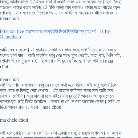
কিন্তু আমার কালো 12 ইঞ্চির বাড়া টা একটা শাবল এর থেকে কম নয়। হ্যা ঠিকই
পড়ছেন আমার বাড়ার সাইজ 12 ইঞ্চি লম্বা আর কালো। বাবার মতো গায়ের গড়ন
পেয়েছি। তার মধ্যে ছোট থেকে পড়াশোনা করিনি মা অনেক বোঝানোর পরেও।
maa choti
bd choti live পারসোনাল সেক্রেটারী মিতা দ্বিতীয় আধ্যায় পর্ব- 11 by
Ratnodeep
আমি বেকার ছেলে। মা সামান্য সেলাই এর কাজ করে, তাই দিয়ে কোনো রকমে
সংসার চলে যায়। আমি সারাদিন বন্ধু দের সাথে ঘুরে বেড়াই, পাতা খাই, খৈনি খাই,
শোনাগাছি তে চুদতে যাই। হাজারো মাগি চুদেছি কিন্তু শান্তি পাইনি।maa
choti
maa choti
এই নিয়ে পাড়ার ক্লাব এ বন্ধু দের সাথে কথা হতে হঠাৎ একটা বন্ধু বলে উঠলো
ভাই তোর মা কিন্তু সেরা দেখতে। এই বয়েসে কাকিমার মতো মাল আমি আর
কোথাও দেখিনি। ঘরে মাল থাকতে বাইরে যাস চুদতে? আমার মাথা ঘুরে গেলো
বললাম হ্যা ভাই ঠিকই বলেছিস। আমার মা কে দেখতে আইটেম বোম্ব। মাগি কে
দিয়ে আমার বাড়া চোষাবো। maa choti
ma chele choti
এই বলে বেরিয়ে এসে মা কে দিয়ে বাড়া চোষানোর ফন্দি করতে লাগলাম। মা আমার