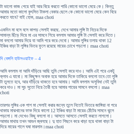
টা ভালো কাজ পেয়ে যাই আর বিয়ে করতে পারি কোনো ভালো মেয়ে কে। কিন্তু
আমায় মতো কালো কুৎসিত টাকলা বেকার ছেলে কে কোনো ভালো মেয়ে কেন বিয়ে
করতে যাবে? যাই হোক, maa choti
একদিন মা বসে বসে কাপড় সেলাই করছে. দেখে আমার লুঙ্গি টা নিচের দিকে
সামান্য ছিঁড়ে দিয়ে মা এর সামনে গিয়ে বললাম আমার লুঙ্গি টা সেলাই করে দিতে।
মা বললো আমায় দিয়ে যা আমি পরে করে দেবো। আমার লুঙ্গির তলায় থাকা 12
ইঞ্চির বাড়া টা লুঙ্গির ভিতর ফুলে রয়েছে মায়ের চোখে পড়লো। maa choti
দি বেঙ্গলি হাউসওয়াইফ – 4
আমি বললাম না আমি দাঁড়িয়ে আছি তুমি সেলাই করে দাও। আমি এই পরে একটু
ক্লাব এ যাবো। মা কিছুক্ষন অবাক হয়ে আমার দিকে তাকিয়ে বললো তবে তো লুঙ্গি
টা তুলতে হবে, আর দাঁড়িয়ে থাকতে হবে আমায়। আমি বললাম অসুবিধা নেই তুমি
করে দাও। মা সুচ সুতো নিয়ে তৈরী হয়ে আমার পায়ের সামনে বসলো। maa
choti
তারপর লুঙ্গির এক পাশ মা সেলাই করার জন্যে তুলে নিতেই ভিতরে জাঙ্গিয়া না পরে
থাকায় মাঝখানের ফাক দিয়ে কালো 12 ইঞ্চির বাড়া টা মায়ের ঠোঁটের সামনে ঝুলে
পড়লো। মা দেখেও কিছু বললো না। আসতে আসতে সেলাই করতে লাগলো।
আমার মাথায় তখন আগুন জ্বলছে। দু হাত পিছনে করে খাড়া হয়ে থাকা বাড়া টা
দিয়ে মায়ের গালে ঘষা মারলাম।maa choti