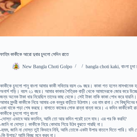
ফাহিম কাকীকে আরো দুবার চুদলো সেদিন রাতে
New Bangla Choti Golpo
bangla choti kaki
,
বাংলা চুদা 
কাকীকে চুদলো পানু বাংলা আমার কাকী সবিতার বয়স ৩৯ বছর। কাকা গত হলেন মাসখানেক
অনার্স পড়ি। বয়স ২১ বছর। আমার কাকার পৈত্রিক বাড়ী থেকে আমাদেরকে জোর করে উ
জন্য অনেক টাকা ধার নিয়েছিল তাদের কাছ থেকে। সেই টাকা নাকি কাকা শোধ করে যায়নি
আমার সুন্দরী কাকীকে নিয়ে আমার এক বন্ধুর বাড়ীতে উঠলাম। ওর নাম রানা। সে কিছুদিনে
একা থাকে পড়া শেষ করছে। বাসাতে কাজের লোক রান্না বান্না করে। এ কদিন কাকীকেই 
কাকীকে চুদলো পানু বাংলা
-দোস্ত এভাবে আর কতদিন, আমি তো আর কদিন পরেই চলে যাব। এর পর কি করবি?
-জানি না দোস্ত। কাকীকে নিয়ে কোথায় গিয়ে উঠব বুঝতে পারছি না।
-হুমম, জানি না দোস্ত তুই কিভাবে নিবি, আমি তোকে একটা উপায় বাতলে দিতে পারি। যদ
-কি উপায়? আমি কিচ্ছু মনে করব না।