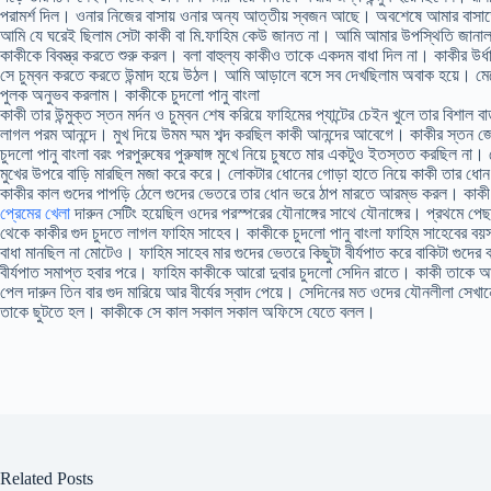
পরামর্শ দিল। ওনার নিজের বাসায় ওনার অন্য আত্তীয় স্বজন আছে। অবশেষে আমার বাসাত
আমি যে ঘরেই ছিলাম সেটা কাকী বা মি.ফাহিম কেউ জানত না। আমি আমার উপস্থিতি জানা
কাকীকে বিবস্ত্র করতে শুরু করল। বলা বাহুল্য কাকীও তাকে একদম বাধা দিল না। কাকীর উর্ধ
সে চুম্বন করতে করতে উন্মাদ হয়ে উঠল। আমি আড়ালে বসে সব দেখছিলাম অবাক হয়ে। মেয়ে
পুলক অনুভব করলাম। কাকীকে চুদলো পানু বাংলা
কাকী তার উন্মুক্ত স্তন মর্দন ও চুম্বন শেষ করিয়ে ফাহিমের প্যান্টের চেইন খুলে তার বিশাল 
লাগল পরম আনন্দে। মুখ দিয়ে উমম ম্মম শব্দ করছিল কাকী আনন্দের আবেগে। কাকীর স্তন জ
চুদলো পানু বাংলা বরং পরপুরুষের পুরুষাঙ্গ মুখে নিয়ে চুষতে মার একটুও ইতস্তত করছিল না।
মুখের উপরে বাড়ি মারছিল মজা করে করে। লোকটার ধোনের গোড়া হাতে নিয়ে কাকী তার ধোন
কাকীর কাল গুদের পাপড়ি ঠেলে গুদের ভেতরে তার ধোন ভরে ঠাপ মারতে আরম্ভ করল। কা
প্রেমের খেলা
দারুন সেটিং হয়েছিল ওদের পরস্পরের যৌনাঙ্গের সাথে যৌনাঙ্গের। প্রথমে পে
থেকে কাকীর গুদ চুদতে লাগল ফাহিম সাহেব। কাকীকে চুদলো পানু বাংলা ফাহিম সাহেবের বয়স
বাধা মানছিল না মোটেও। ফাহিম সাহেব মার গুদের ভেতরে কিছুটা বীর্যপাত করে বাকিটা গুদের
বীর্যপাত সমাপ্ত হবার পরে। ফাহিম কাকীকে আরো দুবার চুদলো সেদিন রাতে। কাকী তাকে
পেল দারুন তিন বার গুদ মারিয়ে আর বীর্যের স্বাদ পেয়ে। সেদিনের মত ওদের যৌনলীলা সেখ
তাকে ছুটতে হল। কাকীকে সে কাল সকাল সকাল অফিসে যেতে বলল।
Related Posts