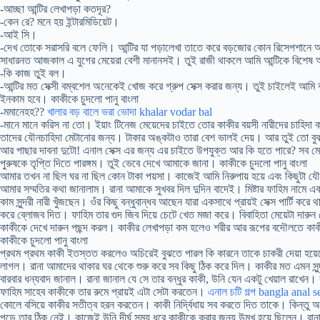
-আচ্ছা আন্টির লেখাপড়া কতদূর?
-কেন রে? মনে হয় ইন্টারমিডিয়েট।
-আই সি।
-দেখ তোকে সরাসরি বলে ফেলি। আন্টির যা পড়ালেখা তাতে করে বড়জোর কোন রিসেপশানে আ
সাধারনত আজকাল এ যুগের মেয়েরা বেশী মানানসই। তুই রাজী থাকলে আমি আন্টিকে বিশেষ অ
-কি কাজ তুই বল।
-আন্টির মত সেক্সী বম্বশেল অনেকেই খোজ করে গ্রুপ সেক্স করার জন্য। তুই চাইলেই আমি 
ইনকাম হবে। কাকীকে চুদলো পানু বাংলা
-মমানেহহ??
খালার বড় বালে ভরা ভোদা khalar vodar bal
-মানে মানে করিস না তো। ইয়াং টিনেজ মেয়েদের চাইতে তোর কাকীর বয়সী নারীদের চাহিদা
তাদের যৌনচাহিদা মেটানোর জন্য। টাকার অঙ্কটাও তারা বেশ ভালই দেয়। আর তুই তো বুঝ
আর পাছার দাবনা দুটো! এনাল সেক্স এর জন্য এর চাইতে উপযুক্ত আর কি হতে পারে? সব ম
পুরুষকে তৃপ্তি দিতে পারঙ্গম। তুই ভেবে দেখে আমাকে জানা। কাকীকে চুদলো পানু বাংলা
আমার তখন না ছিল ঘর না ছিল কোন টাকা পয়সা। কাজেই আমি নিরুপায় হয়ে এবং কিছুটা যৌ
আমার সম্মতির কথা জানালাম। রানা আমাকে সুখবর দিল দুদিন বাদেই। মিষ্টার ফাহিম নামে এ
কাম সুন্দরী নারী খুঁজছেন। ওঁর কিছু বন্ধুবান্ধব আছেন যারা একসাথে প্রায়ই সেক্স পার্টি 
করে ব্লোজব দিত। ফাহিম তার গুদ জিব দিয়ে চেটে খেত মজা করে। বিবাহিতা মেয়েটা দারুন 
কাকীকে দেখে দারুন পছন্দ করল। কাকীর লেখাপড়া কম হলেও শরীর আর রূপের বদৌলতে কাকী
কাকীকে চুদলো পানু বাংলা
প্রথম প্রথম কাকী ইতস্তত করলেও অচিরেই বুঝতে পারল কি কারনে তাকে চাকরী দেয়া হয়
লাগল। রানা আমাদের থাকার ঘর থেকে শুরু করে সব কিছু ঠিক করে দিল। কাকীর মত এমন সুন্দরী
বারবার ধন্যবাদ জানাল। রানা জানাল যে সে তার বন্ধুর কাকী, উনি যেন একটু খেয়াল রাখেন। 
ফাহিম সাহেব কাকীকে তার রুমে প্রায়ই এটা সেটা করতেন।
এনাল চটি গল্প bangla anal s
কোলে বসিয়ে কাকীর সতীত্ব হরন করতেন। কাকী নির্দ্বিধায় সব করতে দিত তাকে। কিন্ত
পড়ে তার ঠিক নেই। কাজেই উনি দীর্ঘ সময় ধরে কাকীকে করার জন্য উন্মুখ হয়ে ছিলেন। রা