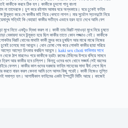
েই কাকীকে করবে ঠিক হল। কাকীকে চুদলো পানু বাংলা
লাম না তাদেরকে। চুপ করে রইলাম আমার ঘরে অন্ধকারে। ঘরে ঢুকেই ফহিম
াঙ্গ উন্মুক্ত করে সে কাকীর মাই নিয়ে খেলতে লাগল। মার সুডৌল স্তনদুটো নিয়ে
মানুষ সত্যিই কি বেহায়া! কাকীর সতীত্ব এভাবে হরন হতে দেখে আমি বেশ
বাড়া মুখে নিতে একটুও দ্বিধা করল না। কাকী তার বিরাট ল্যাওড়া মুখে নিয়ে চুষতে
োড়া বেকায়দা ভবে উন্মুক্ত হয়ে ছিল কাকীর তাতে কোন লজ্জাও নেই। কাকীকে
 লোকটার বিরাট ধোনের মাথাটা কাকী সুন্দর করে চুষছিল আর মাঝে মাঝে নিজের
 চুষেই চলেছে মহা আনন্দে। ধোন চোষা শেষ করে লোকটা কাকীর ছায়া সরিয়ে
কী আস্তে আস্তে চিৎকার করছিল আনন্দে।
kaki sex choti কাকিমার সাথে
ছন থেকে ঠাপ মারলেও পরে কাকীকে ড্রইং রুমের টেবিলের উপরে বসিয়ে সামনে
 ত্রিশ আর কাকীর হবে চল্লিশ। কিন্তু ওদের গুদে ধোনে সঙ্ঘর্ষ সেই বয়সের
 বাইরে ফেলল। কাকীর কাল গুদের দরজায় ফাহিম সাহেবের সাদা বীর্য লেগে ছিল
 আর করতে বারন করল কেননা আমি চলে আসব কিছু পরেই। কাকী নিজেও তৃপ্তি
ানেই সমাপ্ত হল। আগামীকাল ফাহিমের একটা ইম্পর্টেন্ট মিটিং আছে। কাজেই