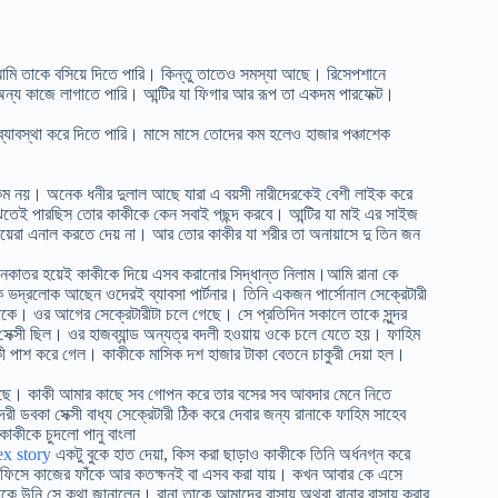
মি তাকে বসিয়ে দিতে পারি। কিন্তু তাতেও সমস্যা আছে। রিসেপশানে
ন্য কাজে লাগাতে পারি। আন্টির যা ফিগার আর রূপ তা একদম পারফেক্ট।
ব্যাবস্থা করে দিতে পারি। মাসে মাসে তোদের কম হলেও হাজার পঞ্চাশেক
 কম নয়। অনেক ধনীর দুলাল আছে যারা এ বয়সী নারীদেরকেই বেশী লাইক করে
তেই পারছিস তোর কাকীকে কেন সবাই পছন্দ করবে। আন্টির যা মাই এর সাইজ
েয়েরা এনাল করতে দেয় না। আর তোর কাকীর যা শরীর তা অনায়াসে দু তিন জন
নকাতর হয়েই কাকীকে দিয়ে এসব করানোর সিদ্ধান্ত নিলাম।আমি রানা কে
ক ভদ্রলোক আছেন ওদেরই ব্যাবসা পার্টনার। তিনি একজন পার্সোনাল সেক্রেটারী
করে থাকে। ওর আগের সেক্রেটারীটা চলে গেছে। সে প্রতিদিন সকালে তাকে সুন্দর
সেক্সী ছিল। ওর হাজব্যান্ড অন্যত্র বদলী হওয়ায় ওকে চলে যেতে হয়। ফাহিম
 পাশ করে গেল। কাকীকে মাসিক দশ হাজার টাকা বেতনে চাকুরী দেয়া হল।
েছে। কাকী আমার কাছে সব গোপন করে তার বসের সব আবদার মেনে নিতে
 ডবকা সেক্সী বাধ্য সেক্রেটারী ঠিক করে দেবার জন্য রানাকে ফাহিম সাহেব
কাকীকে চুদলো পানু বাংলা
ex story
একটু বুকে হাত দেয়া, কিস করা ছাড়াও কাকীকে তিনি অর্ধনগ্ন করে
ু অফিসে কাজের ফাঁকে আর কতক্ষনই বা এসব করা যায়। কখন আবার কে এসে
নাকে উনি সে কথা জানালেন। রানা তাকে আমাদের বাসায় অথবা রানার বাসায় করার