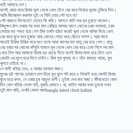
ভাই আমারে দেন।
বলেই জোর করে রিনার ভুদা থেকে ধোন টেনে বের করে নিজের ভুদায় ঢুকিয়ে দিল।
আমি জিজ্ঞ্যেস করলাম তুই যে নিবি তোর পেট হবে না?
পেট বাজতে দিলেতো? দেহেন কি করি। আপনে খালি অর দুধ চুষতে থাকেন।
কিছুক্ষন ঠাপ দেয়ার পর যখন মাল বেরিয়ে আসার আগে ধোনের চরম অবস্থা, চরম
লোহার মত শক্ত হয়ে গেল ঠিক তখনি হঠাত করেই ভুদা থেকে ঝটকা দিয়ে ধোন
বের করে মুখে ভরে চুষছে আর ধোনের গোড়া ধরে খেঁচতে লাগল। আর সাথে
সাথেই চিরিক চিরিক করে মনে হলো আধা কাপের মত ধাতু বের হয়ে গেল। ধাতু
বের হবার পর ধোনের কাঁপুনি থামলে মুখ থেকে ধোন বের করে ঢোক গিলে সব মাল
খেয়ে নিল আর আমাকে রিনার দুধ ছেড়ে দিতে বলেই রিনার মাথা ধরে টেনে এনে
ধোনটা ওর মুখে ভরে দিতে চাইল। রিনা মুখ খুলছে না। দাঁত কামড়ে আছে, মুখ
খুলতে চাইছে না।
নে মাগী খাইয়া দেখ, এ আবার আলাদা মজা।
মুখের দুই পাশের চোয়ালে চাপ দিয়ে মুখ খুলে পট করে ও নিজেই ধরে ধোনটা রিনার
মুখে ভরে বলল, নে এবার চুষ আচুদা মাগী। চুইষা দেখ কত মজা। জীবনেতো কোন
দিন ধোন খাইয়া দেখস নাই, বুঝবি কেমনে। খা, কাইল আবার যখন চুদবো তখন
তুই মাল খাবি, দেখবি কেমন মজাbangla latest choti kahini