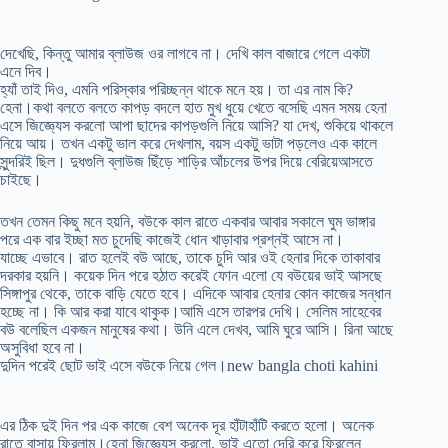
দেখেছি, কিন্তু আমার ব্লাউজ ওর লাগবে না। দেখি কাল বাজারে গেলে একটা
এনে দিব।
হ্যাঁ তাই দিও, এমনি পরিস্কার পরিচ্ছন্ন থাকে মনে হয়। তা এর নাম কি?
হেনা।কথা বলতে বলতে কাপড় বদলে হাত মুখ ধুয়ে খেতে বসেছি এমন সময় হেনা
এসে জিজ্ঞ্যেস করলো আপা ছাদের কাপড়গুলি নিয়ে আসি? যা দেখ, শুকিয়ে থাকলে
নিয়ে আয়। তখন একটু ভাল করে দেখলাম, বয়স একটু ভাটা পড়লেও এক কালে
সুন্দরিই ছিল। দুধগুলি ব্লাউজ ছিঁড়ে শাড়ির আঁচলের উপর দিয়ে বেরিয়েআসতে
চাইছে।
তখন তেমন কিছু মনে হয়নি, বউকে কাল রাতে একবার আবার সকালে ঘুম ভাঙ্গার
পরে এক বার ইচ্ছা মত চুদেছি কাজেই ধোন খাড়াবার প্রশ্নই আসে না।
যাচ্ছে এভাবে। রাত হলেই বউ আছে, তাকে চুদি আর ওই হেনার দিকে তাকাবার
দরকার হয়নি। কয়েক দিন পরে হঠাত করেই ফোন এলো যে বউয়ের ভাই আসছে
সিঙ্গাপুর থেকে, তাকে বাড়ি যেতে হবে। এদিকে আবার হেনার কোন কাজের সন্ধান
হচ্ছে না। কি আর করা যাবে থাকুক।আমি এসে তারপর দেখি। সেলিম সাহেবের
বউ বলেছিল একজন মানুষের কথা। উনি এলে দেখব, আমি ঘুরে আসি। রিনা আছে
অসুবিধা হবে না।
দুদিন পরেই ছোট ভাই এসে বউকে নিয়ে গেল।new bangla choti kahini
এর ঠিক দুই দিন পর এক কাজে বেশ অনেক দূর হাঁটাহাঁটি করতে হলো। অনেক
রাতে বাসায় ফিরলাম।হেনা জিজ্ঞ্যেস করলো, ভাই এতো দেরি করে ফিরলেন