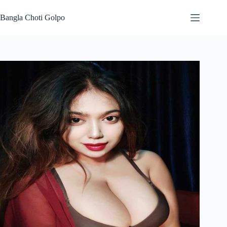
Skip
to
Bangla Choti Golpo
content