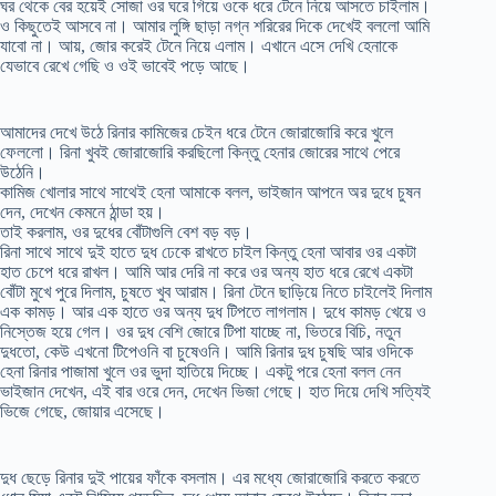
ঘর থেকে বের হয়েই সোজা ওর ঘরে গিয়ে ওকে ধরে টেনে নিয়ে আসতে চাইলাম।
ও কিছুতেই আসবে না। আমার লুঙ্গি ছাড়া নগ্ন শরিরের দিকে দেখেই বললো আমি
যাবো না। আয়, জোর করেই টেনে নিয়ে এলাম। এখানে এসে দেখি হেনাকে
যেভাবে রেখে গেছি ও ওই ভাবেই পড়ে আছে।
আমাদের দেখে উঠে রিনার কামিজের চেইন ধরে টেনে জোরাজোরি করে খুলে
ফেললো। রিনা খুবই জোরাজোরি করছিলো কিন্তু হেনার জোরের সাথে পেরে
উঠেনি।
কামিজ খোলার সাথে সাথেই হেনা আমাকে বলল, ভাইজান আপনে অর দুধে চুষন
দেন, দেখেন কেমনে ঠান্ডা হয়।
তাই করলাম, ওর দুধের বোঁটাগুলি বেশ বড় বড়।
রিনা সাথে সাথে দুই হাতে দুধ ঢেকে রাখতে চাইল কিন্তু হেনা আবার ওর একটা
হাত চেপে ধরে রাখল। আমি আর দেরি না করে ওর অন্য হাত ধরে রেখে একটা
বোঁটা মুখে পুরে দিলাম, চুষতে খুব আরাম। রিনা টেনে ছাড়িয়ে নিতে চাইলেই দিলাম
এক কামড়। আর এক হাতে ওর অন্য দুধ টিপতে লাগলাম। দুধে কামড় খেয়ে ও
নিস্তেজ হয়ে গেল। ওর দুধ বেশি জোরে টিপা যাচ্ছে না, ভিতরে বিচি, নতুন
দুধতো, কেউ এখনো টিপেওনি বা চুষেওনি। আমি রিনার দুধ চুষছি আর ওদিকে
হেনা রিনার পাজামা খুলে ওর ভুদা হাতিয়ে দিচ্ছে। একটু পরে হেনা বলল নেন
ভাইজান দেখেন, এই বার ওরে দেন, দেখেন ভিজা গেছে। হাত দিয়ে দেখি সত্যিই
ভিজে গেছে, জোয়ার এসেছে।
দুধ ছেড়ে রিনার দুই পায়ের ফাঁকে বসলাম। এর মধ্যে জোরাজোরি করতে করতে