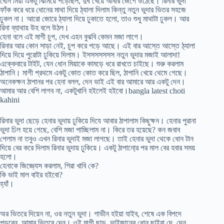
ধোন মিয়া একটু ঝিমিয়ে পড়েছিল, দুধ খেয়ে আবার জেগে উঠেছে। রিনার ভুদা
ফাঁক করে ধরে ধোনের মাথা দিয়ে ঠ্যালা দিলাম কিন্তু নতুন ভুদার ভিতর সহজে
ঢুকল না। আরো জোরে ঠ্যালা দিয়ে ঢুকাতে হলো, তাও শুধু মাথাটা ঢুকল। আর
রিনা ব্যাথায় উহ বলে উঠল।
হেনা বলে এই মাগী চুপ, দেখ এহন বুঝবি কেমন মজা লাগে।
রিনার আর কোন সাড়া নেই, চুপ করে পড়ে আছে। এই বার আস্তে আস্তে ঠ্যালা
দিয়ে দিয়ে পুরোটা ঢুকিয়ে দিলাম। ইসসসসসসস নতুন ভুদার মজাই আলাদা!
এক্কেবারে টাইট, যেন ধোন মিয়াকে কামড়ে ধরে রাখতে চাইছে। শুরু করলাম
ঠাপানি। মাগী প্রথমে একটু কোত কোত করে ছিল, ঠাপানি খেয়ে থেমে গেছে।
অনেকক্ষন ঠাপানর পর হেনা বলল, দেন ভাই এই বার আমারে আর একটু দেন।
আমার আর বেশি লাগব না, একটুখানি হইলেই হইবো।bangla latest choti
kahini
রিনার ভুদা ছেড়ে হেনার ভুদায় ঢুকিয়ে দিযে আবার ঠাপালাম কিছুক্ষন। হেনার পুরানা
ভুদা ঢিল হয়ে গেছে, বেশি মজা পাচ্ছিলাম না। কিরে তর হয়েছে? কন জবাব
পেলাম না তবুও এখন রিনার ভুদাই মজা লাগছে। তাই হেনার ভুদা থেকে ধোন টান
দিয়ে বের করে দিলাম রিনার ভুদায় ঢুকিয়ে। একটু ঠাপানো্র পর মাল বের হবার সময়
হলো।
হেনাকে জিজ্ঞ্যেস করলাম, শিরা খাবি কে?
কি ভাই মাল বাইর হইবো?
হ্যাঁ।
অর ভিতরে দিয়েন না, ওর নতুন ভুদা। গাভীন হইয়া যাইব, শেষে এক বিপদে
পড়বেন, আমার ভিতরে দেন। ওই মাগী ছাড়, ভাইজানের ধোন ছাইরা দে, দেন