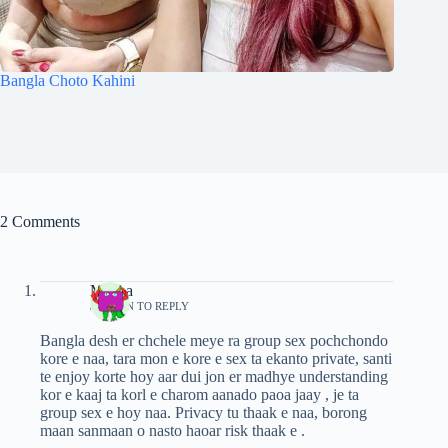
Bangla Choto Kahini
2 Comments
Meena
/
LOG IN TO REPLY
Bangla desh er chchele meye ra group sex pochchondo
kore e naa, tara mon e kore e sex ta ekanto private, santi
te enjoy korte hoy aar dui jon er madhye understanding
kor e kaaj ta korl e charom aanado paoa jaay , je ta
group sex e hoy naa. Privacy tu thaak e naa, borong
maan sanmaan o nasto haoar risk thaak e .