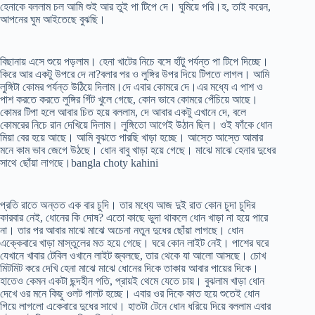
হেনাকে বললাম চল আমি শুই আর তুই পা টিপে দে। ঘুমিয়ে পরি।হ, তাই করেন,
আপনের ঘুম আইতেছে বুঝছি।
বিছানায় এসে শুয়ে পড়লাম। হেনা খাটের নিচে বসে হাঁটু পর্যন্ত পা টিপে দিচ্ছে।
কিরে আর একটু উপরে দে না?বলার পর ও লুঙ্গির উপর দিয়ে টিপতে লাগল। আমি
লুঙ্গিটা কোমর পর্যন্ত উঠিয়ে দিলাম।দে এবার কোমরে দে।এর মধ্যে এ পাশ ও
পাশ করতে করতে লুঙ্গির গিঁট খুলে গেছে, কোন ভাবে কোমরে পেঁচিয়ে আছে।
কোমর টিপা হলে আবার চিত হয়ে বললাম, দে আবার একটু এখানে দে, বলে
কোমরের নিচে রান দেখিয়ে দিলাম। লুঙ্গিতো আগেই উঠান ছিল। ওই ফাঁকে ধোন
মিয়া বের হয়ে আছে। আমি বুঝতে পারছি খাড়া হচ্ছে। আস্তে আস্তে আমার
মনে কাম ভাব জেগে উঠছে। ধোন বাবু খাড়া হয়ে গেছে। মাঝে মাঝে হেনার দুধের
সাথে ছোঁয়া লাগছে।bangla choty kahini
প্রতি রাতে অন্তত এক বার চুদি। তার মধ্যে আজ দুই রাত কোন চুদা চুদির
কারবার নেই, ধোনের কি দোষ? এতো কাছে ভুদা থাকলে ধোন খাড়া না হয়ে পারে
না। তার পর আবার মাঝে মাঝে অচেনা নতুন দুধের ছোঁয়া লাগছে। ধোন
এক্কেবারে খাড়া মাস্তুলের মত হয়ে গেছে। ঘরে কোন লাইট নেই। পাশের ঘরে
যেখানে খাবার টেবিল ওখানে লাইট জ্বলছে, তার থেকে যা আলো আসছে। চোখ
মিটমিট করে দেখি হেনা মাঝে মাঝে ধোনের দিকে তাকায় আবার পায়ের দিকে।
হাতেও কেমন একটা ছন্দহীন গতি, প্রায়ই থেমে যেতে চায়। বুঝলাম খাড়া ধোন
দেখে ওর মনে কিছু ওলট পালট হচ্ছে। এবার ওর দিকে কাত হয়ে শুতেই ধোন
গিয়ে লাগলো একেবারে দুধের সাথে। হাতটা টেনে ধোন ধরিয়ে দিয়ে বললাম এবার