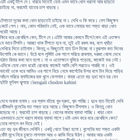
এটা একটু টিপে দে। ধরিয়ে দিতেই হেনা এমন ভাবে ধোন ধরলো আর ছাড়তে
চাইছে না, ক্রমেই হাতের চাপ বাড়ছে।
টেপাতো দূরের কথা ধোন ছাড়তেই চাইছে না। দেখি ও কি করে। বেশ কিছুক্ষন
কেটে গেল। নাহ, কোন পরিবর্তন নেই, এক ভাবে লোহার মত শক্ত খাড়া ধোন
ধরেই আছে।
কিরে ধরে রেখেছিস কেন, টিপে দে।এইটা আবার কেমনে টিপে?কেন এই এতক্ষন
যে ভাবে টিপলি। আচ্ছা থাক টিপতে হবে না, তুই এই রকম কর, বলে খ্যাঁচা
দেখিয়ে দিতে চাইলাম। কিন্তু ও কিছুতেই হাত ঢিল দিচ্ছে না।বুঝলাম কত দিনের
উপোষি কে জানে। উঠে বসে লুঙ্গিটা এক পাশে সরিয়ে রাখলাম, দরজা খোলা দেখে
হঠাত রিনার কথা মনে হলো। না ও এতোক্ষনে ঘুমিয়ে পড়েছে, কাজেই ভয় নেই।
এদিকে হেনা ধোন ধরেই রেখেছে কাজেই আমি বেশি সরতেও পারছি না। ওই
ভাবেই ওকে ধরে আমিও ওর পাশে নিচে নেমে কার্পেটের উপর বসে টান দিয়ে শাড়ির
আঁচল সরিয়ে ব্লাউজের হুক খুলে ফেললাম। বাব্বা এতো বড় দুধ! মনে হয় যেন
দুইটা ফুটবল ঝুলছে।bengali chodon kahini
দেখে অবাক হলাম। ওর শ্বাস বইছে খুব দ্রুত, শব্দ পাচ্ছি। দুধে হাত দিয়েই দেখি
বোঁটাগুলি বুলেটের মত শক্ত হয়ে আছে। কিছুক্ষন টিপলাম। ও কিন্তু ধোন
ছাড়ছে না। ক্রমেই চাপ বাড়ছে। ধোনের মাথায় ব্যাথা পাচ্ছি। খাড়া ধোন
এমনভাবে চেপে ধরলে মাথায় ব্যাথা লাগে।ওটা এমন করে ধরে রেখেছিস কেন?
তোর লাগলে বল দিয়ে দেই।
এত বড় দুধ জীবনে দেখিনি। একটু খেতে ইচ্ছা হলো। বুলেটের মত শক্ত একটা
বোঁটা মুখে নিয়ে চুষতে লাগলাম আর ও ঝাকি দিয়ে উঠল। আবার আর একটা