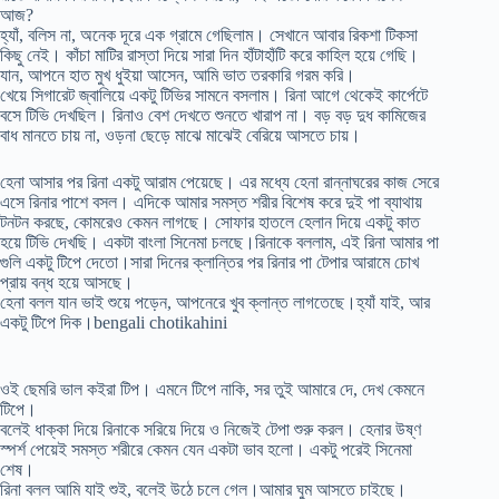
আজ?
হ্যাঁ, বলিস না, অনেক দূরে এক গ্রামে গেছিলাম। সেখানে আবার রিকশা টিকসা
কিছু নেই। কাঁচা মাটির রাস্তা দিয়ে সারা দিন হাঁটাহাঁটি করে কাহিল হয়ে গেছি।
যান, আপনে হাত মুখ ধুইয়া আসেন, আমি ভাত তরকারি গরম করি।
খেয়ে সিগারেট জ্বালিয়ে একটু টিভির সামনে বসলাম। রিনা আগে থেকেই কার্পেটে
বসে টিভি দেখছিল। রিনাও বেশ দেখতে শুনতে খারাপ না। বড় বড় দুধ কামিজের
বাধ মানতে চায় না, ওড়না ছেড়ে মাঝে মাঝেই বেরিয়ে আসতে চায়।
হেনা আসার পর রিনা একটু আরাম পেয়েছে। এর মধ্যে হেনা রান্নাঘরের কাজ সেরে
এসে রিনার পাশে বসল। এদিকে আমার সমস্ত শরীর বিশেষ করে দুই পা ব্যাথায়
টনটন করছে, কোমরেও কেমন লাগছে। সোফার হাতলে হেলান দিয়ে একটু কাত
হয়ে টিভি দেখছি। একটা বাংলা সিনেমা চলছে।রিনাকে বললাম, এই রিনা আমার পা
গুলি একটু টিপে দেতো।সারা দিনের ক্লান্তির পর রিনার পা টেপার আরামে চোখ
প্রায় বন্ধ হয়ে আসছে।
হেনা বলল যান ভাই শুয়ে পড়েন, আপনেরে খুব ক্লান্ত লাগতেছে।হ্যাঁ যাই, আর
একটু টিপে দিক।bengali chotikahini
ওই ছেমরি ভাল কইরা টিপ। এমনে টিপে নাকি, সর তুই আমারে দে, দেখ কেমনে
টিপে।
বলেই ধাক্কা দিয়ে রিনাকে সরিয়ে দিয়ে ও নিজেই টেপা শুরু করল। হেনার উষ্ণ
স্পর্শ পেয়েই সমস্ত শরীরে কেমন যেন একটা ভাব হলো। একটু পরেই সিনেমা
শেষ।
রিনা বলল আমি যাই শুই, বলেই উঠে চলে গেল।আমার ঘুম আসতে চাইছে।