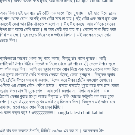
চুষলাম। একটা একটা করে চুষছি আর হাতে টিপছি।bangla choto kahini
এবার বিশাল দুই দুধ ধরে দুই বোঁটা এক সাথে নিয়ে চুষলাম। দুই হাত দিয়ে দুধের
দু পাশ থেকে চেপে রেখেছি যেন বোঁটা সরে না যায়। দুই বোঁটা এক সাথে চুষা শুরু
করতেই হেনা আর ঠিক থাকতে পারলো না। উহ উহ করছে, আর ওদিকে ধোনের
উপর চাপ আরো বেশি হচ্ছে। না আর দেরি করা যায় না। ধোনের মাথা দিয়ে গরম
শিরা গড়াচ্ছে। দুধ ছেড়ে দিয়ে ওকে শুইয়ে দিলাম। এই এতক্ষনে হেনা ধোন
ছেড়ে দিল।
ব্লাউজতো আগেই খোলা শুধু গায়ে আছে, কিন্তু দুই পাশে ঝুলছে। শাড়ি
পেটিকোট উপরে উঠিয়ে দিতেই ও নিজে থেকে দুই পায়ের হাঁটু ভেঙ্গে উপরে তুলে
পা ফাঁক করে দিল। আমি ওর ভুদার সামনে ধোন নিয়ে এক হাতে ধোনের মাথা দিয়ে
ওর ভুদায় লাগাতেই দেখি সাগরের স্রোত বইছে, ভেজা চুপচুপে। কিছুক্ষন ভুদার
দুই ঠোঁটের উপরে ঘসাঘসি করলাম, বিশেষ করে উপর ঠোঁটের সঙ্গযোগ যেখানে।
ওদিকে ওর কোমর কেঁপে কেঁপে উঠছে। ঘসতে ঘসতেই পুচুত করে কাম রসে ভেজা
ভুদার ভিতর মাথাটা ঢুকে গেল। আর দেরি করলাম না, দিলাম এক ঠাপ। এক
ঠাপেই হেনার কুয়ার মধ্যে আমার বিখ্যাত ৮ ইঞ্চি ধোনের সবটুকই পক করে ঢুকে
গেল। হেনা উহহহ বলে সুখের একটা মৃদু চিতকার দিল। কিছুক্ষন এই ভাবে ধরে
রাখলাম, মাঝে মাঝে ধোন দিয়ে চাড়া দিচ্ছি।
ও বলল কত্ত বড়!!! ওহহহহহহহহহ।bangla latest choti kahini
এই বার শুরু করলাম ঠাপানি, মিনিটে ৫০/৬০ এর কম না। অনেকক্ষন ঠাপ