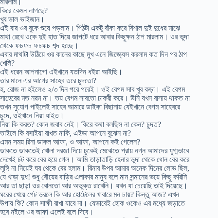
মারলাম।
কিরে কেমন লাগছে?
খুব ভাল ভাইজান।
এই বার ওর বুকে শুয়ে পড়লাম। পিঠটা একটু বাঁকা করে বিশাল দুই দুধের মাঝে
মাথা রেখে ওকে দুই হাত দিয়ে জাপটে ধরে আবার কিছুক্ষন ঠাপ মারলাম। ওর ভুদা
থেকে ফচফচ ফচফচ শব্দ হচ্ছে।
এবার মাথাটা উঠিয়ে ওর কানের কাছে মুখ এনে জিজ্ঞ্যেস করলাম কত দিন পর ঠাপ
খেলি?
এই ধরেন আপনাগো এইখানে যতদিন ধইরা আইছি।
তার মানে এর আগের সাহেব তরে চুদতো?
হ, রোজ না হইলেও ২/৩ দিন পরে পরেই। ওই বেগম সাব খুব কড়া। এই বেগম
সাহেবের মত নরম না। তয় বেগম সাবতো চাকরী করে। উনি যখন বাসায় থাকত না
তখন সুযোগ পাইলেই সাহেব আমারে ডাইকা বিছানায় যেইখানে বেগম সাহেবরে
চুদে, ওইখানে নিয়া যাইত।
নিয়া কি করত? কোন জবাব নেই। কিরে কথা বলছিস না কেন? চুদত?
তাইলে কি বসাইয়া রাখত নাকি, এইডা আপনে বুঝেন না?
এমন সময় রিনা ডাকল আফা, ও আফা, আপনে কই গেলেন?
ডাকতে ডাকতেই খোলা দরজা দিয়ে ঢুকেই মেঝেতে প্রায় নগ্ন আমাদের যুগ্মভাবে
দেখেই চট করে বের হয়ে গেল। আমি তাড়াতাড়ি হেনার ভুদা থেকে ধোন বের করে
লুঙ্গি না নিয়েই ঘর থেকে বের হলাম। রিনার উপর আমার অনেক দিনের লোভ ছিল,
যে খাড়া দুধ! শুধু বৌয়ের বাড়ির এলাকার মানুষ বলে মান সন্মানের ভয়ে কিছু করিনি
আর তা ছাড়া ওর বোনতো আর অভুক্ত রাখেনি। যখন যা চেয়েছি তাই দিয়েছে।
ঘরের খেয়ে পেট ভরলে কি আর হোটেলের খাবারে মন চায়? কিন্তু আজ? এখন
উপায় কি? কোন সাক্ষী রাখা যাবে না। যেভাবেই হোক ওকেও এর মধ্যে জড়াতে
হবে নইলে ওর আফা এলেই বলে দিবে।